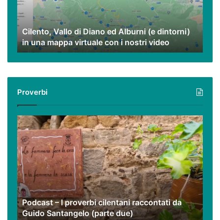
Alburni
(e
dintorni)
Cilento, Vallo di Diano ed Alburni (e dintorni)
in
in una mappa virtuale con i nostri video
una
mappa
virtuale
con
i
Proverbi
nostri
video
Podcast
–
I
proverbi
cilentani
raccontati
da
Guido
Podcast – I proverbi cilentani raccontati da
Santangelo
Guido Santangelo (parte due)
(parte