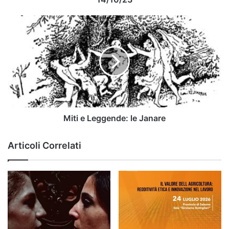
Miti
e
Leggende:
le
Janare
Miti e Leggende: le Janare
Articoli Correlati