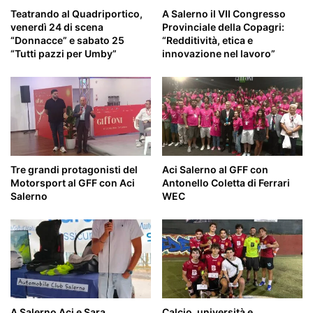
Teatrando al Quadriportico,
A Salerno il VII Congresso
venerdì 24 di scena
Provinciale della Copagri:
“Donnacce” e sabato 25
“Redditività, etica e
“Tutti pazzi per Umby”
innovazione nel lavoro”
Tre grandi protagonisti del
Aci Salerno al GFF con
Motorsport al GFF con Aci
Antonello Coletta di Ferrari
Salerno
WEC
A Salerno Aci e Sara
Calcio, università e