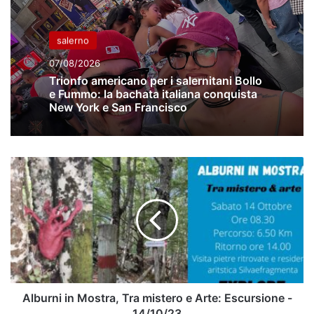
salerno
07/08/2026
Trionfo americano per i salernitani Bollo
e Fummo: la bachata italiana conquista
New York e San Francisco
Alburni
in
Mostra,
Tra
mistero
e
Arte:
Escursione
-
14/10/23
Alburni in Mostra, Tra mistero e Arte: Escursione -
14/10/23