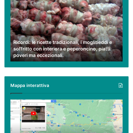
le
ricette
tradizionali,
i
moglitieddi
e
Ricordi: le ricette tradizionali, i moglitieddi e
soffritto
soffritto con interiora e peperoncino, piatti
con
poveri ma eccezionali.
interiora
e
peperoncino,
piatti
poveri
Mappa interattiva
ma
eccezionali.
Cilento,
Vallo
di
Diano
ed