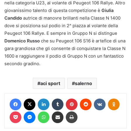
nella categoria U23, al volante di Peugeot 106 Rallye. Altro
giovanissimo talento di questa competizione è
Giulia
Candido
autrice di manovre brillanti nella Classe N 1400
dove si posiziona sul podio in 2^ piazza al volante della
Peugeot 106 Rallye. E sempre in Gruppo N si distingue
Domenico Russo
che su Peugeot 106 S16 è artefice di una
gara grandiosa che gli consente di conquistare la Classe N
1600 e raggiungere il podio di Gruppo N con un fantastico
secondo gradino.
aci sport
salerno
Facebook
X
LinkedIn
Tumblr
Pinterest
Reddit
VKontakte
Odnokl
Pocket
Messenger
WhatsApp
Condividi via mail
Stampa