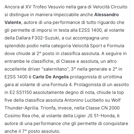
Ancora al XV Trofeo Vesuvio nella gara di Velocità Circuito
si distingue in maniera impeccabile anche
Alessandro
Valente
, autore di una performance di tutto riguardo che
gli permette di imporsi in testa alla E2SS 1400, al volante
della Dallara F302-Suzuki, a cui accompagna uno
splendido podio nella categoria Velocità Sport e Formula
dove chiude al 2° posto in classifica assoluta. A seguire in
entrambe le classifiche, di Classe e assoluta, un altro
eccellente driver “salernitano”, 3° nella generale e 2° in
E2SS 1400 è
Carlo De Angelis
protagonista di un’ottima
gara al volante di una Formula 4. Protagonista di un assolto
in E2 SS1150 assolutamente degno di nota, chiude la top
five della classifica assoluta Antonino Lucibello su Wolf
Thunder-Aprilia. Trionfa, invece, nella Classe CN 2000
Cosimo Rea che, al volante della Ligier JS 51-Honda, è
autore di una performance che gli permette di conquistare
anche il 7° posto assoluto.