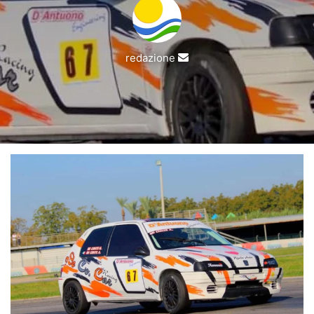
Invia
redazione
un'email