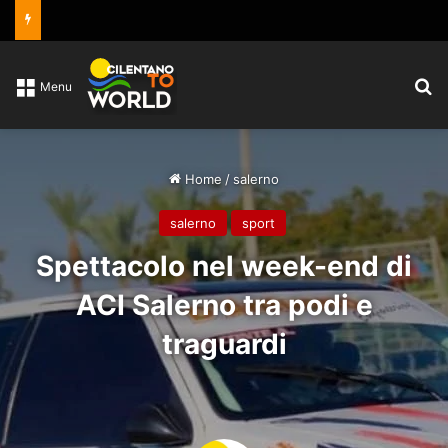
C
Menu
Home
/
salerno
salerno
sport
Spettacolo nel week-end di
ACI Salerno tra podi e
traguardi