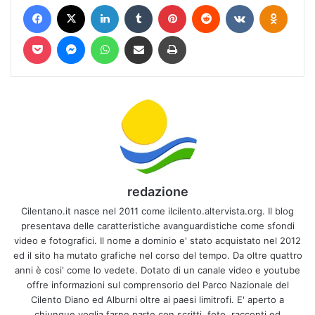
Facebook
X
LinkedIn
Tumblr
Pinterest
Reddit
VKontakte
Odnokl
Pocket
Messenger
WhatsApp
Condividi via mail
Stampa
redazione
Cilentano.it nasce nel 2011 come ilcilento.altervista.org. Il blog
presentava delle caratteristiche avanguardistiche come sfondi
video e fotografici. Il nome a dominio e' stato acquistato nel 2012
ed il sito ha mutato grafiche nel corso del tempo. Da oltre quattro
anni è cosi' come lo vedete. Dotato di un canale video e youtube
offre informazioni sul comprensorio del Parco Nazionale del
Cilento Diano ed Alburni oltre ai paesi limitrofi. E' aperto a
chiunque voglia farne parte con scritti, foto, racconti ed