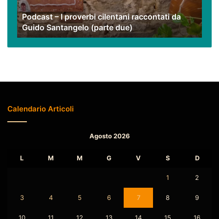
Guido
Podcast – I proverbi cilentani raccontati da
Santangelo
Guido Santangelo (parte due)
(parte
due)
Calendario Articoli
Agosto 2026
L
M
M
G
V
S
D
1
2
3
4
5
6
7
8
9
10
11
12
13
14
15
16