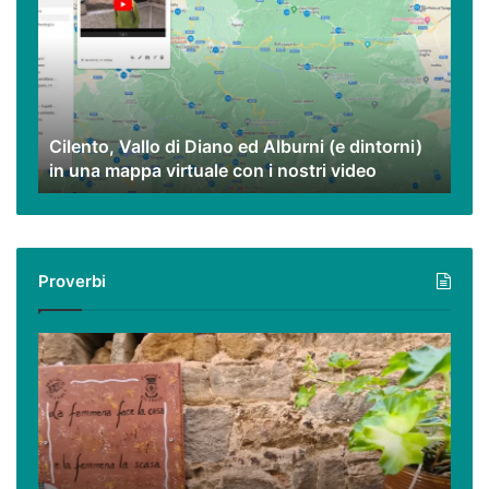
di
Diano
ed
Alburni
(e
dintorni)
Cilento, Vallo di Diano ed Alburni (e dintorni)
in
in una mappa virtuale con i nostri video
una
mappa
virtuale
con
i
Proverbi
nostri
video
Podcast
–
I
proverbi
cilentani
raccontati
da