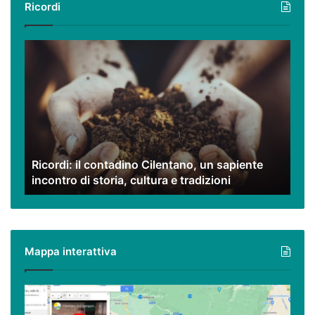
Ricordi
Ricordi:
il
contadino
Cilentano,
un
sapiente
incontro
di
Ricordi: il contadino Cilentano, un sapiente
storia,
incontro di storia, cultura e tradizioni
cultura
e
tradizioni
Mappa interattiva
Cilento,
Vallo