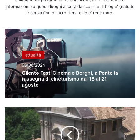
informazioni su questi luoghi ancora da scoprire. Il blog e' gratuito
e senza fine di lucro. Il marchio e' registrato.
attualità
06/08/2024
Cilento Fest-Cinema e Borghi, a Perito la
rassegna di cineturismo dal 18 al 21
agosto
I
normanni
nel
Cilento