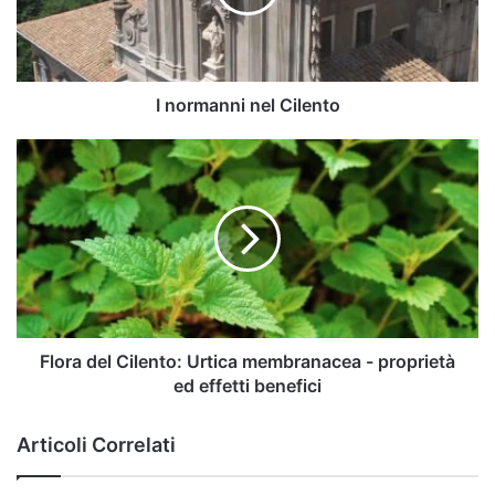
I normanni nel Cilento
Flora
del
Cilento:
Urtica
membranacea
-
proprietà
ed
effetti
benefici
Flora del Cilento: Urtica membranacea - proprietà
ed effetti benefici
Articoli Correlati