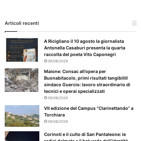
a
s
o
e
Articoli recenti
’
p
a
A Ricigliano il 10 agosto la giornalista
r
Antonella Casaburi presenta la quarta
t
raccolta del poeta Vito Caponegri
i
06/08/2026
c
Maione: Consac all’opera per
o
Buonabitacolo, primi risultati tangibiliIl
l
sindaco Guercio: lavoro straordinario di
a
tecnici e operai specializzati
r
06/08/2026
m
e
VII edizione del Campus “Clarinettando” a
n
Torchiara
t
06/08/2026
e
a
Corinoti e il culto di San Pantaleone: le
t
radici dalmate e il baluardo dell’identità