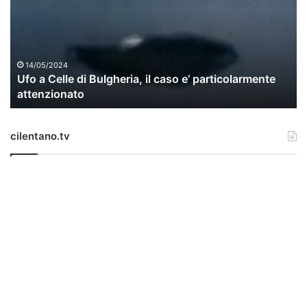
a
C
e
l
l
14/05/2024
Ufo a Celle di Bulgheria, il caso e’ particolarmente
e
attenzionato
d
i
B
cilentano.tv
u
l
g
h
e
r
i
a
,
i
l
c