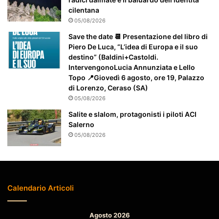
t
cilentana
e
05/08/2026
n
Save the date 📆 Presentazione del libro di
z
Piero De Luca, “L’idea di Europa e il suo
i
destino” (Baldini+Castoldi.
o
IntervengonoLucia Annunziata e Lello
n
Topo 📍Giovedì 6 agosto, ore 19, Palazzo
a
di Lorenzo, Ceraso (SA)
t
05/08/2026
o
Salite e slalom, protagonisti i piloti ACI
Salerno
05/08/2026
Calendario Articoli
Agosto 2026