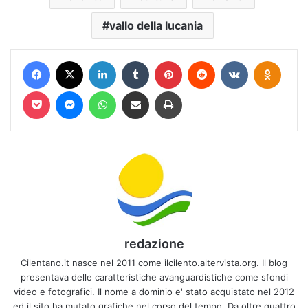
vallo della lucania
Facebook
X
LinkedIn
Tumblr
Pinterest
Reddit
VKontakte
Odnokl
Pocket
Messenger
WhatsApp
Condividi via mail
Stampa
redazione
Cilentano.it nasce nel 2011 come ilcilento.altervista.org. Il blog
presentava delle caratteristiche avanguardistiche come sfondi
video e fotografici. Il nome a dominio e' stato acquistato nel 2012
ed il sito ha mutato grafiche nel corso del tempo. Da oltre quattro