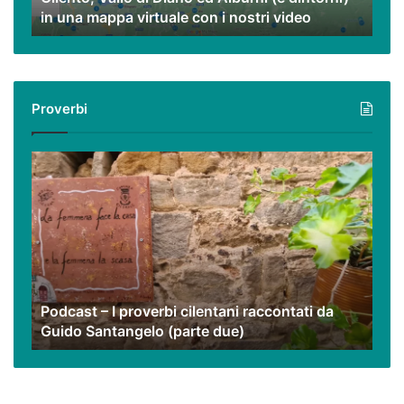
in una mappa virtuale con i nostri video
una
mappa
virtuale
con
i
Proverbi
nostri
video
Podcast
–
I
proverbi
cilentani
raccontati
da
Guido
Podcast – I proverbi cilentani raccontati da
Santangelo
Guido Santangelo (parte due)
(parte
due)