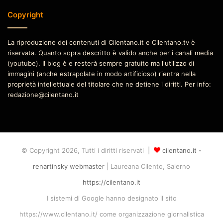
Copyright
La riproduzione dei contenuti di Cilentano.it e Cilentano.tv è
riservata. Quanto sopra descritto è valido anche per i canali media
(youtube). Il blog è e resterà sempre gratuito ma l'utilizzo di
immagini (anche estrapolate in modo artificioso) rientra nella
proprietà intellettuale del titolare che ne detiene i diritti. Per info:
redazione@cilentano.it
© Copyright 2026, Tutti i diritti riservati |
cilentano.it -
renartinsky webmaster
| Laureana Cilento, Salerno
https://cilentano.it
I sistemi di Google hanno designato il sito
https://www.cilentano.it/ come organizzazione giornalistica