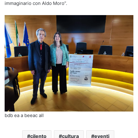
immaginario con Aldo Moro”.
bdb ea a beeac all
cilento
cultura
eventi