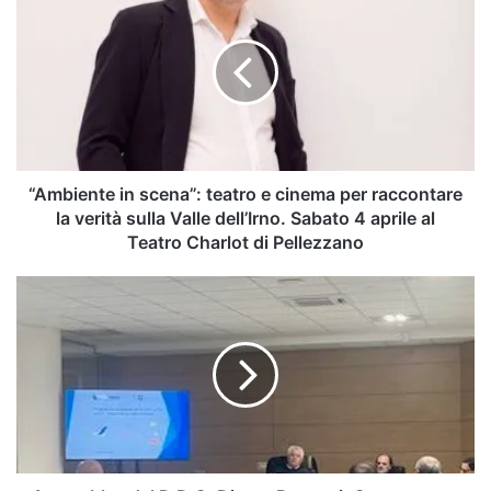
in
scena”:
teatro
e
cinema
per
raccontare
la
verità
“Ambiente in scena”: teatro e cinema per raccontare
sulla
la verità sulla Valle dell’Irno. Sabato 4 aprile al
Valle
Teatro Charlot di Pellezzano
dell’Irno.
Sabato
Assemblea
4
del
aprile
D.D.C.
al
Diano:
Teatro
Progetti,
Charlot
Governance,
di
Bilancio
Pellezzano
e
nuovi