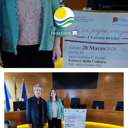
Invia
redazione
un'email