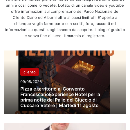
anni è cosi' come lo vedete. Dotato di un canale video e youtube
offre informazioni sul comprensorio del Parco Nazionale del
Cilento Diano ed Alburni oltre ai paesi limitrofi. E' aperto a
chiunque voglia farne parte con scritti, foto, racconti ed
informazioni su questi luoghi ancora da scoprire. Il blog e' gratuito
e senza fine di lucro. Il marchio e' registrato.
cilento
09/08/2026
Pizza e territorio al Convento
FrancescanoExperience Hotel per la
prima notte del Palio del Ciuccio di
Cuccaro Vetere | Martedi 11 agosto
“Ambiente