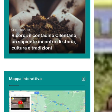
Ricordi:
il
contadino
Cilentano,
un
sapiente
16/06/2023
incontro
Ricordi: il contadino Cilentano,
di
un sapiente incontro di storia,
storia,
cultura e tradizioni
cultura
e
tradizioni
Mappa interattiva
Cilento,
Vallo
di
Diano