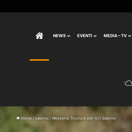
HOME
NEWS
EVENTI
MEDIA – TV
Home
/
salerno
/
Weekend Tricolore per ACI Salerno