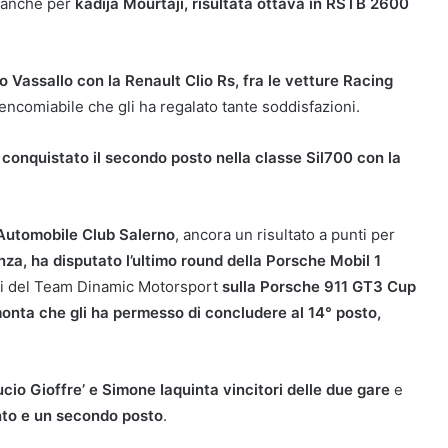
 manche per
kadija Mourtaji, risultata ottava in RSTB 2600
io Vassallo con la Renault Clio Rs, fra le vetture Racing
encomiabile che gli ha regalato tante soddisfazioni.
 conquistato il secondo posto nella classe Sil700 con la
i Automobile Club Salerno
, ancora un risultato a punti per
za, ha disputato l’ultimo round della Porsche Mobil 1
lori del Team Dinamic Motorsport
sulla Porsche 911 GT3 Cup
onta che gli ha permesso di concludere al 14° posto,
cio Gioffre’ e Simone Iaquinta vincitori delle due gare
e
into e un secondo posto
.