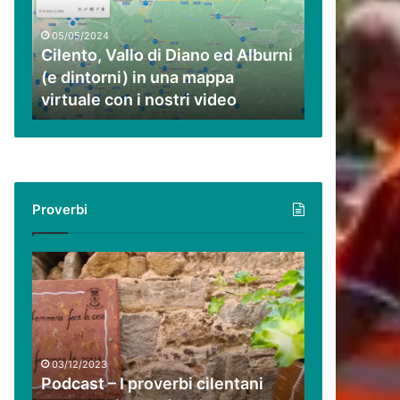
ed
Alburni
05/05/2024
(e
Cilento, Vallo di Diano ed Alburni
dintorni)
(e dintorni) in una mappa
in
virtuale con i nostri video
una
mappa
virtuale
con
i
nostri
Proverbi
video
Podcast
–
I
proverbi
cilentani
raccontati
03/12/2023
da
Podcast – I proverbi cilentani
Guido