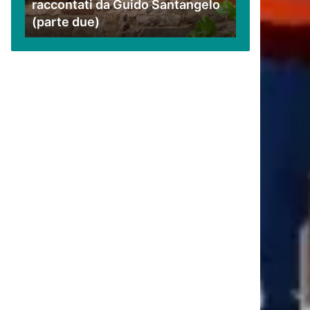
raccontati da Guido Santangelo
Santangelo
(parte due)
(parte
due)