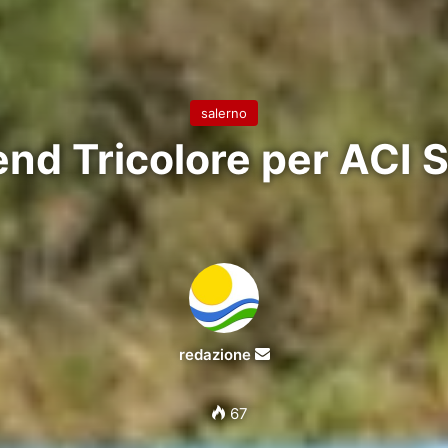
salerno
d Tricolore per ACI 
Invia
redazione
un'email
67