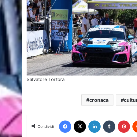
Salvatore Tortora
cronaca
cultu
Facebook
X
LinkedIn
Tumblr
Pin
Condividi