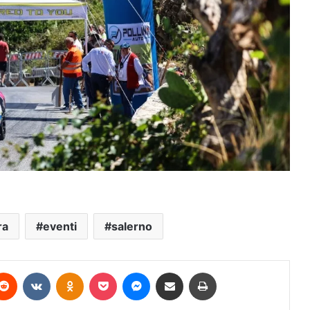
ra
eventi
salerno
terest
Reddit
VKontakte
Odnoklassniki
Pocket
Messenger
Condividi via mail
Stampa