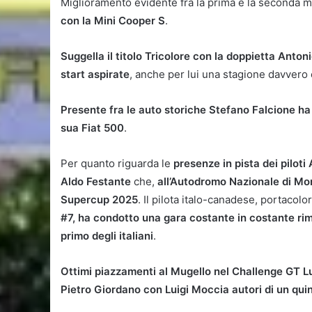
Miglioramento evidente fra la prima e la seconda
con la Mini Cooper S
.
Suggella il titolo Tricolore con la doppietta Anton
start aspirate
, anche per lui una stagione davvero 
Presente fra le auto storiche Stefano Falcione ha
sua Fiat 500
.
Per quanto riguarda le
presenze in pista dei pilot
Aldo Festante
che,
all’Autodromo Nazionale di Mon
Supercup 2025
. Il pilota italo-canadese, portaco
#7, ha condotto una gara costante in costante rim
primo degli italiani
.
Ottimi piazzamenti al Mugello nel Challenge GT Lu
Pietro Giordano con Luigi Moccia autori di un qu