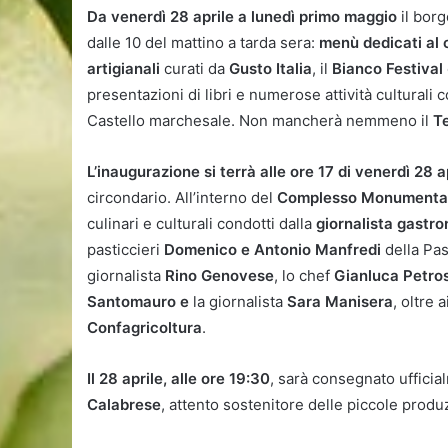
Da venerdì 28 aprile a lunedì primo maggio
il borg
dalle 10 del mattino a tarda sera:
menù dedicati al 
artigianali
curati da
Gusto Italia
, il
Bianco Festival
presentazioni di libri e numerose attività culturali c
Castello marchesale. Non mancherà nemmeno il
Te
L’inaugurazione si terrà alle ore 17 di venerdì 28 a
circondario. All’interno del
Complesso Monumental
culinari e culturali condotti dalla
giornalista gastro
pasticcieri
Domenico e Antonio Manfredi
della Past
giornalista
Rino Genovese
, lo chef
Gianluca Petro
Santomauro e
la giornalista
Sara Manisera
, oltre 
Confagricoltura
.
Il 28 aprile, alle ore 19:30
, sarà consegnato ufficia
Calabrese
, attento sostenitore delle piccole produz