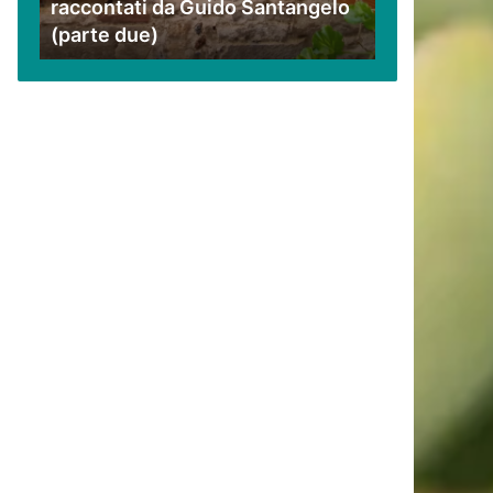
raccontati da Guido Santangelo
Santangelo
(parte due)
(parte
due)