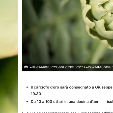
fad0b3944084d023b366b053ff4b05252a45ba24b8c0602d
Il carciofo d’oro sarà consegnato a Giuseppe
19:30
Da 10 a 100 ettari in una decina d’anni: il ris