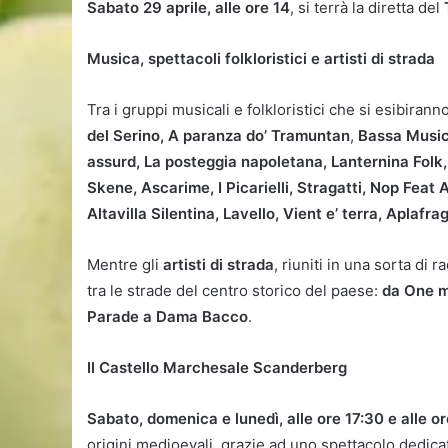
Sabato 29 aprile, alle ore 14
, si terrà la diretta del
Musica, spettacoli folkloristici e artisti di strada
Tra i gruppi musicali e folkloristici che si esibirann
del Serino, A paranza do’ Tramuntan
,
Bassa Musica 
assurd, La posteggia napoletana, Lanternina Folk,
Skene, Ascarime, I Picarielli, Stragatti, Nop Feat A
Altavilla Silentina, Lavello, Vient e’ terra, Aplaf
Mentre gli
artisti di strada
, riuniti in una sorta di
tra le strade del centro storico del paese:
da One m
Parade a Dama Bacco
.
Il Castello Marchesale Scanderberg
Sabato, domenica e lunedì, alle ore 17:30 e alle o
origini medioevali, grazie ad uno spettacolo dedic