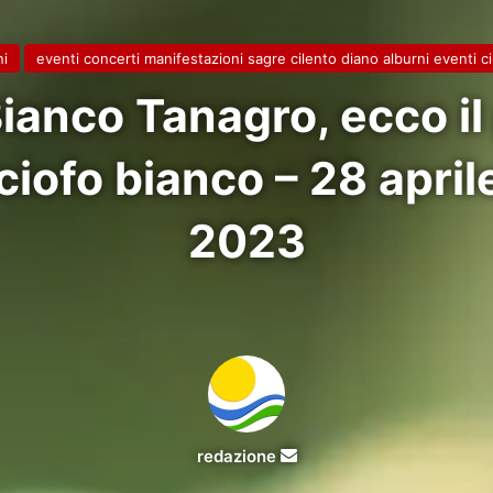
ni
eventi concerti manifestazioni sagre cilento diano alburni eventi c
 Bianco Tanagro, ecco i
rciofo bianco – 28 apr
2023
Invia
redazione
un'email