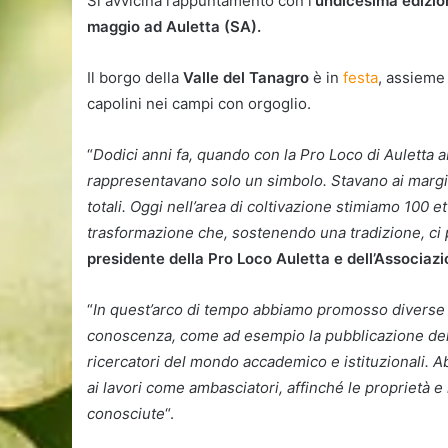
Si avvicina l’appuntamento con l’
undicesima edizi
maggio ad Auletta (SA).
Il borgo della
Valle del Tanagro
è in
festa
, assieme 
capolini nei campi con orgoglio.
“
Dodici anni fa, quando con la Pro Loco di Auletta ab
rappresentavano solo un simbolo. Stavano ai margin
totali. Oggi nell’area di coltivazione stimiamo 100 
trasformazione che, sostenendo una tradizione, ci 
presidente della Pro Loco Auletta e dell’Associazio
“
In quest’arco di tempo abbiamo promosso diverse i
conoscenza, come ad esempio la pubblicazione del l
ricercatori del mondo accademico e istituzionali. Ab
ai lavori come ambasciatori, affinché le proprietà e
conosciute
“.