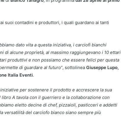
one
di
Bianco Tanagro
, in programma
dal 28 aprile al primo
ai suoi contadini e produttori, i quali guardano ai tanti
biamo dato vita a questa iniziativa, i carciofi bianchi
i di alcune proprietà, al massimo raggiungevano i 10 ettari
ettari produttivi e non possiamo che essere felici per questa
permette di guardare al futuro
“, sottolinea
Giuseppe Lupo,
ne Italia Eventi
.
niziative per sostenere il prodotto e accrescere la sua
ibro A tavola con il guerriero e la collaborazione con
biamo eletto decine di chef, pizzaioli, pasticceri e addetti
 la versatilità del carciofo bianco siano sempre più