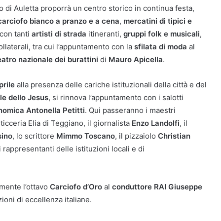
o di Auletta proporrà un centro storico in continua festa,
carciofo bianco a pranzo e a cena
,
mercatini di tipici e
con tanti
artisti di strada
itineranti,
gruppi folk e musicali
,
ollaterali, tra cui l’appuntamento con la
sfilata di moda
al
atro nazionale dei burattini
di
Mauro Apicella
.
prile
alla presenza delle cariche istituzionali della città e del
e dello Jesus
, si rinnova l’appuntamento con i salotti
nomica Antonella Petitti
. Qui passeranno i maestri
icceria Elia di Teggiano, il giornalista
Enzo Landolfi
, il
sino
, lo scrittore
Mimmo Toscano
, il pizzaiolo
Christian
ai rappresentanti delle istituzioni locali e di
lmente l’ottavo
Carciofo d’Oro
al
conduttore RAI Giuseppe
ioni di eccellenza italiane.