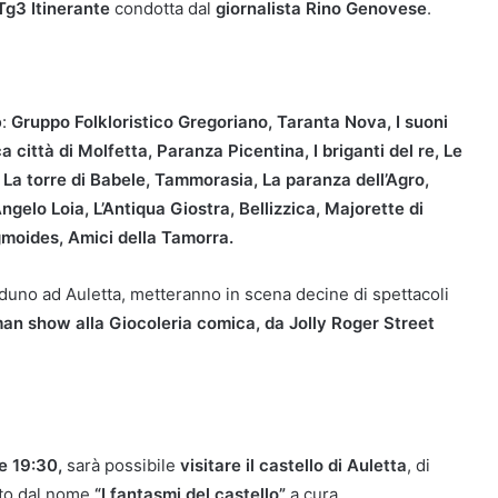
Tg3 Itinerante
condotta dal
giornalista Rino Genovese
.
o:
Gruppo Folkloristico Gregoriano, Taranta Nova, I suoni
città di Molfetta, Paranza Picentina, I briganti del re, Le
 La torre di Babele, Tammorasia, La paranza dell’Agro,
ngelo Loia, L’Antiqua Giostra, Bellizzica, Majorette di
ragmoides, Amici della Tamorra.
 raduno ad Auletta, metteranno in scena decine di spettacoli
an show alla Giocoleria comica, da Jolly Roger Street
re 19:30,
sarà possibile
visitare il castello di Auletta
, di
ato dal nome
“I fantasmi del castello”
a cura