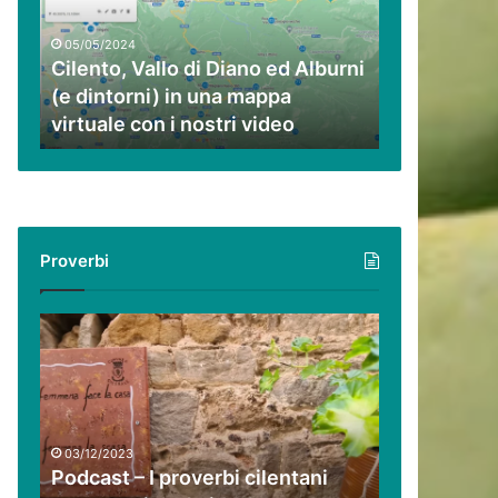
ed
Alburni
05/05/2024
(e
Cilento, Vallo di Diano ed Alburni
dintorni)
(e dintorni) in una mappa
in
virtuale con i nostri video
una
mappa
virtuale
con
i
nostri
Proverbi
video
Podcast
–
I
proverbi
cilentani
raccontati
03/12/2023
da
Podcast – I proverbi cilentani
Guido