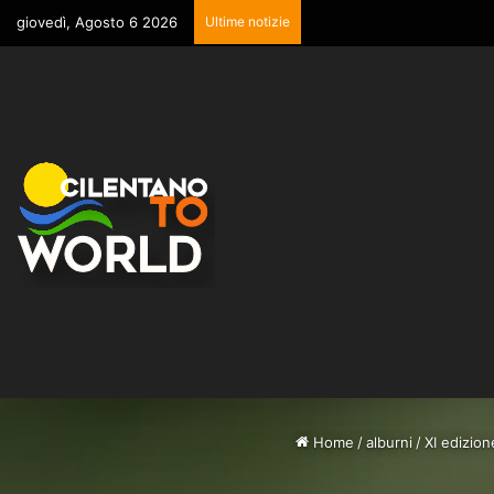
giovedì, Agosto 6 2026
Ultime notizie
Home
/
alburni
/
XI edizion