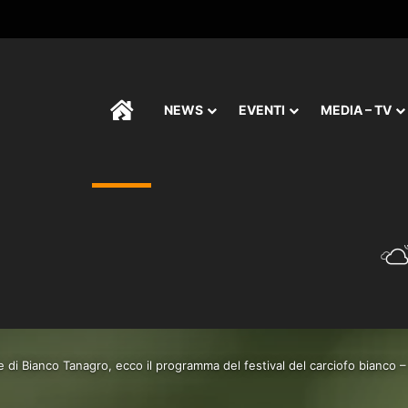
HOME
NEWS
EVENTI
MEDIA – TV
e di Bianco Tanagro, ecco il programma del festival del carciofo bianco 