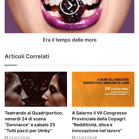
more
Era il tempo delle more
Articoli Correlati
Teatrando al Quadriportico,
A Salerno il VII Congresso
venerdì 24 di scena
Provinciale della Copagri:
“Donnacce” e sabato 25
“Redditività, etica e
“Tutti pazzi per Umby”
innovazione nel lavoro”
23/07/2026
23/07/2026