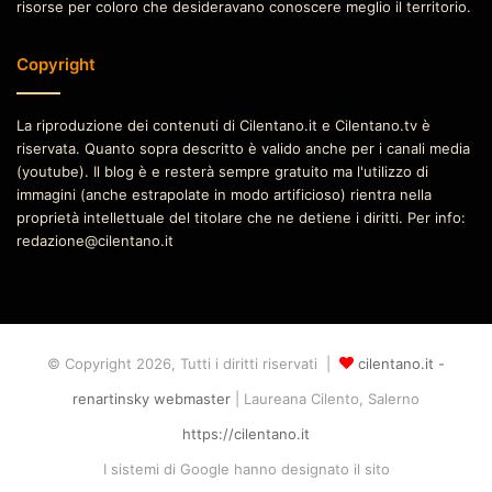
risorse per coloro che desideravano conoscere meglio il territorio.
Copyright
La riproduzione dei contenuti di Cilentano.it e Cilentano.tv è
riservata. Quanto sopra descritto è valido anche per i canali media
(youtube). Il blog è e resterà sempre gratuito ma l'utilizzo di
immagini (anche estrapolate in modo artificioso) rientra nella
proprietà intellettuale del titolare che ne detiene i diritti. Per info:
redazione@cilentano.it
© Copyright 2026, Tutti i diritti riservati |
cilentano.it -
renartinsky webmaster
| Laureana Cilento, Salerno
https://cilentano.it
I sistemi di Google hanno designato il sito