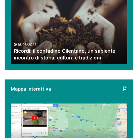
il
contadino
Cilentano,
un
sapiente
incontro
di
16/06/2023
Ricordi: il contadino Cilentano, un sapiente
storia,
incontro di storia, cultura e tradizioni
cultura
e
tradizioni
Mappa interattiva
Cilento,
Vallo
di
Diano
ed