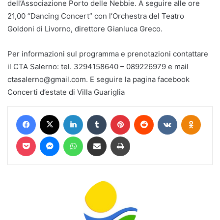
dell’Associazione Porto delle Nebbie. A seguire alle ore
21,00 “Dancing Concert” con l’Orchestra del Teatro
Goldoni di Livorno, direttore Gianluca Greco.
Per informazioni sul programma e prenotazioni contattare
il CTA Salerno: tel. 3294158640 – 089226979 e mail
ctasalerno@gmail.com. E seguire la pagina facebook
Concerti d’estate di Villa Guariglia
Facebook
X
LinkedIn
Tumblr
Pinterest
Reddit
VKontakte
Odnokl
Pocket
Messenger
WhatsApp
Condividi via mail
Stampa