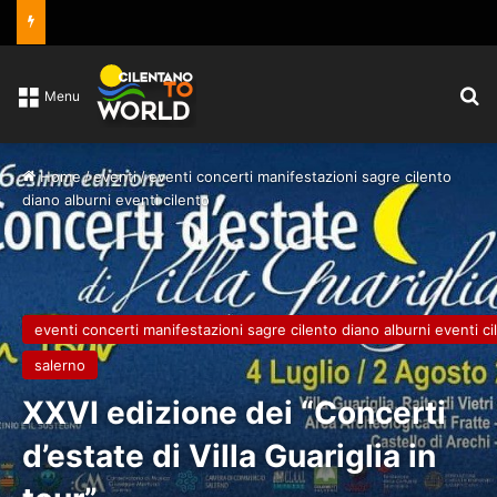
C
Menu
Home
/
eventi
/
eventi concerti manifestazioni sagre cilento
diano alburni eventi cilento
eventi concerti manifestazioni sagre cilento diano alburni eventi ci
salerno
XXVI edizione dei “Concerti
d’estate di Villa Guariglia in