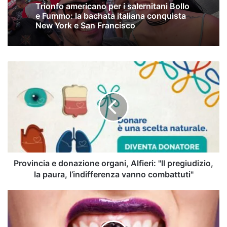
Trionfo americano per i salernitani Bollo
e Fummo: la bachata italiana conquista
New York e San Francisco
Provincia
e
donazione
organi,
Alfieri:
"Il
pregiudizio,
la
paura,
l’indifferenza
Provincia e donazione organi, Alfieri: "Il pregiudizio,
vanno
la paura, l’indifferenza vanno combattuti"
combattuti"
Era
il
tempo
delle