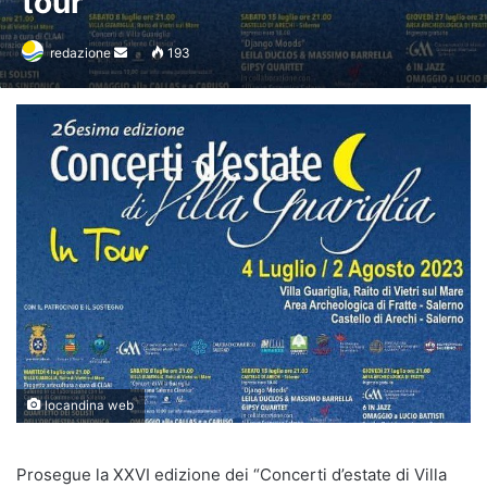
tour”
Invia
redazione
193
un'email
locandina web
Prosegue la XXVI edizione dei “Concerti d’estate di Villa