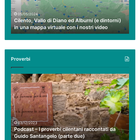
Alburni
(e
dintorni)
05/05/2024
Cilento, Vallo di Diano ed Alburni (e dintorni)
in
in una mappa virtuale con i nostri video
una
mappa
virtuale
con
i
Proverbi
nostri
video
Podcast
–
I
proverbi
cilentani
raccontati
da
Guido
03/12/2023
Podcast – I proverbi cilentani raccontati da
Santangelo
Guido Santangelo (parte due)
(parte