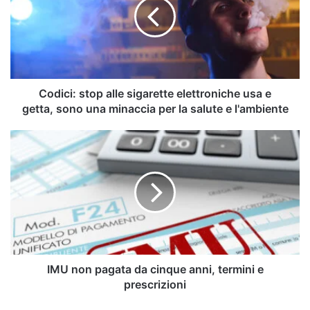
sigarette
elettroniche
usa
e
getta, sono
una
minaccia
Codici: stop alle sigarette elettroniche usa e
per
getta, sono una minaccia per la salute e l'ambiente
la
salute
IMU
e
non
l'ambiente
pagata
da
cinque
anni,
termini
e
prescrizioni
IMU non pagata da cinque anni, termini e
prescrizioni