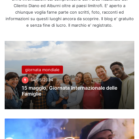
Cilento Diano ed Alburni oltre ai paesi limitrofi. E' aperto a
chiunque voglia farne parte con scritti, foto, racconti ed
informazioni su questi luoghi ancora da scoprire. Il blog e' gratuito
e senza fine di lucro. Il marchio e' registrato.
giornata mondiale
14/05/2024
15 maggio, Giornata Internazionale delle
Famiglie
Codici:
stop
alle