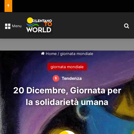
C
Menu
Home
/
giornata mondiale
giornata mondiale
Tendenza
20 Dicembre, Giornata per
la solidarietà umana