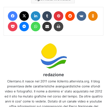
Facebook
X
LinkedIn
Tumblr
Pinterest
Reddit
VKontakte
Odnokl
Pocket
Messenger
WhatsApp
Condividi via mail
Stampa
redazione
Cilentano.it nasce nel 2011 come ilcilento.altervista.org. Il blog
presentava delle caratteristiche avanguardistiche come sfondi
video e fotografici. Il nome a dominio e' stato acquistato nel 2012
ed il sito ha mutato grafiche nel corso del tempo. Da oltre quattro
anni è cosi' come lo vedete. Dotato di un canale video e youtube
offre informazioni sul comprensorio del Parco Nazionale del