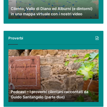
dintorni)
Cilento, Vallo di Diano ed Alburni (e dintorni)
in
in una mappa virtuale con i nostri video
una
mappa
virtuale
con
i
Proverbi
nostri
video
Podcast
–
I
proverbi
cilentani
raccontati
da
Guido
Podcast – I proverbi cilentani raccontati da
Santangelo
Guido Santangelo (parte due)
(parte
due)