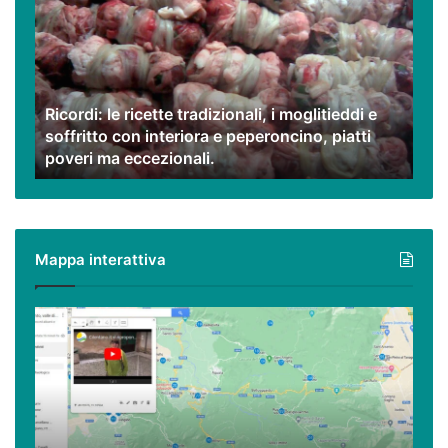
ricette
tradizionali,
i
moglitieddi
e
Ricordi: le ricette tradizionali, i moglitieddi e
soffritto
soffritto con interiora e peperoncino, piatti
con
poveri ma eccezionali.
interiora
e
peperoncino,
piatti
poveri
Mappa interattiva
ma
eccezionali.
Cilento,
Vallo
di
Diano
ed
Alburni
(e