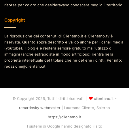
risorse per coloro che desideravano conoscere meglio il territorio.
Copyright
La riproduzione dei contenuti di Cilentano.it e Cilentano.tv è
riservata. Quanto sopra descritto è valido anche per i canali media
(youtube). Il blog è e resterà sempre gratuito ma l'utilizzo di
immagini (anche estrapolate in modo artificioso) rientra nella
proprietà intellettuale del titolare che ne detiene i diritti. Per info:
redazione@cilentano.it
© Copyright 2026, Tutti i diritti riservati |
cilentano.it -
renartinsky webmaster
| Laureana Cilento, Salerno
https://cilentano.it
I sistemi di Google hanno designato il sito