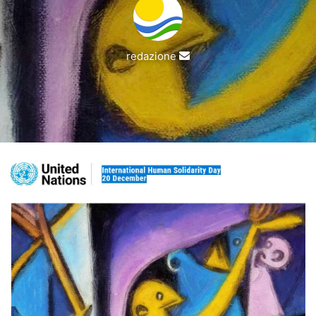
Invia
redazione
un'email