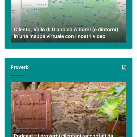
ed
Alburni
(e
dintorni)
Cilento, Vallo di Diano ed Alburni (e dintorni)
in
in una mappa virtuale con i nostri video
una
mappa
virtuale
con
i
Proverbi
nostri
video
Podcast
–
I
proverbi
cilentani
raccontati
da
Guido
Podcast – I proverbi cilentani raccontati da
Santangelo