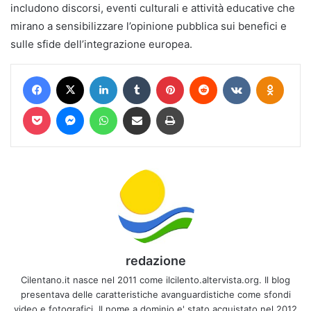
includono discorsi, eventi culturali e attività educative che
mirano a sensibilizzare l’opinione pubblica sui benefici e
sulle sfide dell’integrazione europea.
Facebook
X
LinkedIn
Tumblr
Pinterest
Reddit
VKontakte
Odnokl
Pocket
Messenger
WhatsApp
Condividi via mail
Stampa
redazione
Cilentano.it nasce nel 2011 come ilcilento.altervista.org. Il blog
presentava delle caratteristiche avanguardistiche come sfondi
video e fotografici. Il nome a dominio e' stato acquistato nel 2012