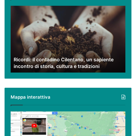
Ricordi:
il
contadino
Cilentano,
un
sapiente
incontro
di
Ricordi: il contadino Cilentano, un sapiente
storia,
incontro di storia, cultura e tradizioni
cultura
e
tradizioni
Mappa interattiva
Cilento,
Vallo
di
Diano