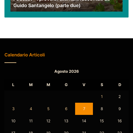
Guido Santangelo (parte due)
(parte
due)
Calendario Articoli
Agosto 2026
L
M
M
G
V
S
D
1
2
3
4
5
6
7
8
9
10
11
12
13
14
15
16