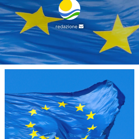
Invia
redazione
un'email