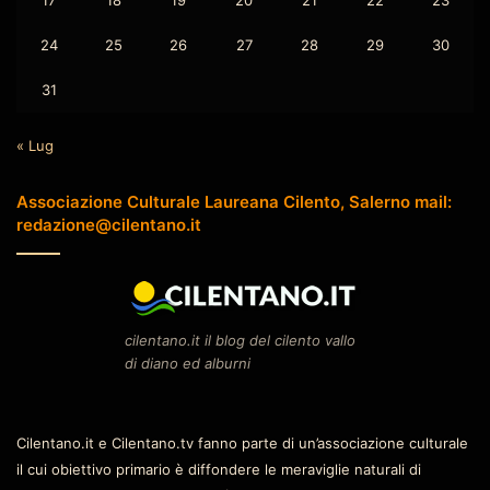
17
18
19
20
21
22
23
24
25
26
27
28
29
30
31
« Lug
Associazione Culturale Laureana Cilento, Salerno mail:
redazione@cilentano.it
cilentano.it il blog del cilento vallo
di diano ed alburni
Cilentano.it e Cilentano.tv fanno parte di un’associazione culturale
il cui obiettivo primario è diffondere le meraviglie naturali di