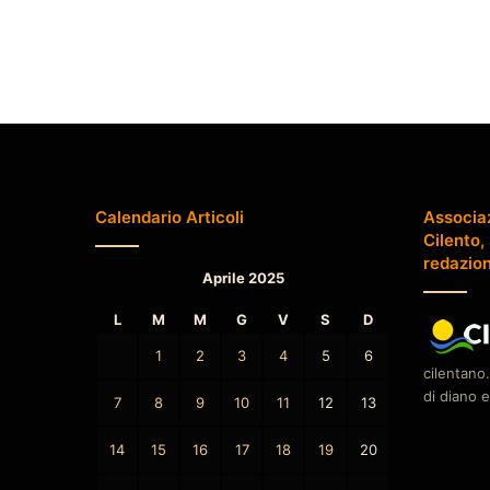
Calendario Articoli
Associa
Cilento,
redazio
Aprile 2025
L
M
M
G
V
S
D
1
2
3
4
5
6
cilentano.
di diano e
7
8
9
10
11
12
13
14
15
16
17
18
19
20