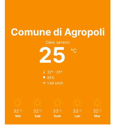
Comune di Agropoli
Cielo sereno
25
℃
32º - 25º
85%
1.94 km/h
32
32
33
33
32
℃
℃
℃
℃
℃
Ven
Sab
Dom
Lun
Mar