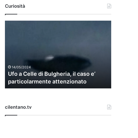
Curiosità
U
f
o
a
C
e
l
14/05/2024
l
Ufo a Celle di Bulgheria, il caso e’
e
particolarmente attenzionato
d
i
B
u
cilentano.tv
l
g
h
e
r