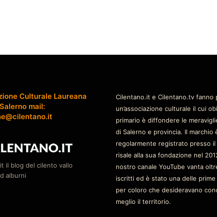
zione Culturale Laureana
Cilentano.it e Cilentano.tv fanno 
 Salerno mail:
un’associazione culturale il cui ob
ne@cilentano.it
primario è diffondere le meravigli
di Salerno e provincia. Il marchio 
regolarmente registrato presso il
risale alla sua fondazione nel 2012
it il blog del cilento vallo
nostro canale YouTube vanta oltr
d alburni
iscritti ed è stato una delle prime
per coloro che desideravano con
meglio il territorio.