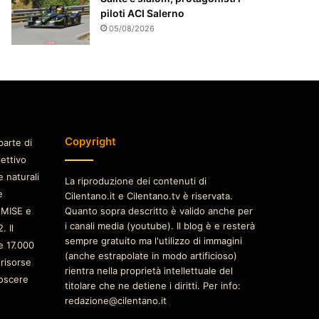
piloti ACI Salerno
05/08/2026
Copyright
parte di
iettivo
e naturali
La riproduzione dei contenuti di
è
Cilentano.it e Cilentano.tv è riservata.
 MISE e
Quanto sopra descritto è valido anche per
i canali media (youtube). Il blog è e resterà
. Il
sempre gratuito ma l'utilizzo di immagini
e 17.000
(anche estrapolate in modo artificioso)
 risorse
rientra nella proprietà intellettuale del
oscere
titolare che ne detiene i diritti. Per info:
redazione@cilentano.it