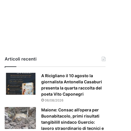
i
a
,
i
l
c
a
s
o
e
Articoli recenti
’
p
A Ricigliano il 10 agosto la
a
giornalista Antonella Casaburi
r
presenta la quarta raccolta del
t
poeta Vito Caponegri
i
c
06/08/2026
o
Maione: Consac all’opera per
l
Buonabitacolo, primi risultati
a
tangibiliIl sindaco Guercio:
r
lavoro straordinario di tecnici e