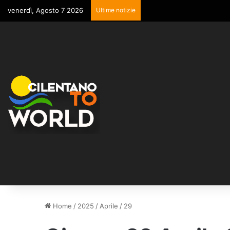
venerdì, Agosto 7 2026
Ultime notizie
Home
/
2025
/
Aprile
/
29