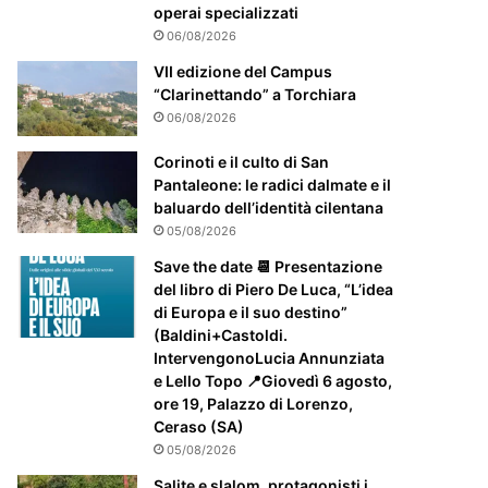
m
operai specializzati
e
06/08/2026
n
t
VII edizione del Campus
e
“Clarinettando” a Torchiara
a
06/08/2026
t
t
Corinoti e il culto di San
e
Pantaleone: le radici dalmate e il
n
baluardo dell’identità cilentana
z
05/08/2026
i
Save the date 📆 Presentazione
o
del libro di Piero De Luca, “L’idea
n
di Europa e il suo destino”
a
(Baldini+Castoldi.
t
IntervengonoLucia Annunziata
o
e Lello Topo 📍Giovedì 6 agosto,
ore 19, Palazzo di Lorenzo,
Ceraso (SA)
05/08/2026
Salite e slalom, protagonisti i