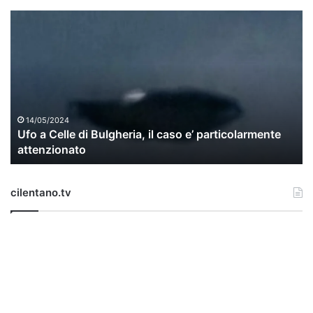
U
f
o
a
C
e
l
l
14/05/2024
Ufo a Celle di Bulgheria, il caso e’ particolarmente
e
attenzionato
d
i
B
cilentano.tv
u
l
g
h
e
r
i
a
,