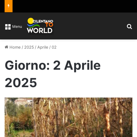
C
Menu
Home
/
2025
/
Aprile
/
02
Giorno:
2 Aprile
2025