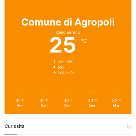
Comune di Agropoli
Cielo sereno
25
℃
32º - 25º
85%
1.94 km/h
32
32
33
33
32
℃
℃
℃
℃
℃
Ven
Sab
Dom
Lun
Mar
Curiosità