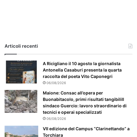
i
l
c
a
s
o
e
Articoli recenti
’
p
a
A Ricigliano il 10 agosto la giornalista
r
Antonella Casaburi presenta la quarta
t
raccolta del poeta Vito Caponegri
i
06/08/2026
c
Maione: Consac all’opera per
o
Buonabitacolo, primi risultati tangibiliIl
l
sindaco Guercio: lavoro straordinario di
a
tecnici e operai specializzati
r
06/08/2026
m
e
VII edizione del Campus “Clarinettando” a
n
Torchiara