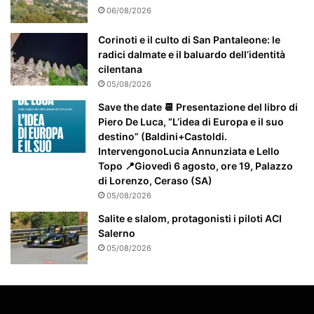
t
06/08/2026
e
a
Corinoti e il culto di San Pantaleone: le
t
radici dalmate e il baluardo dell’identità
t
cilentana
e
05/08/2026
n
Save the date 📆 Presentazione del libro di
z
Piero De Luca, “L’idea di Europa e il suo
i
destino” (Baldini+Castoldi.
o
IntervengonoLucia Annunziata e Lello
n
Topo 📍Giovedì 6 agosto, ore 19, Palazzo
a
di Lorenzo, Ceraso (SA)
t
05/08/2026
o
Salite e slalom, protagonisti i piloti ACI
Salerno
05/08/2026