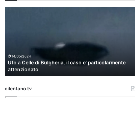
U
f
o
a
C
e
l
l
14/05/2024
Ufo a Celle di Bulgheria, il caso e’ particolarmente
e
attenzionato
d
i
B
cilentano.tv
u
l
g
h
e
r
i
a