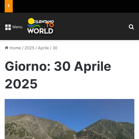
C
Menu
Home
/
2025
/
Aprile
/
30
Giorno:
30 Aprile
2025