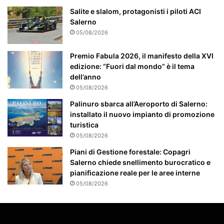
t
Salite e slalom, protagonisti i piloti ACI
e
Salerno
a
05/08/2026
t
t
Premio Fabula 2026, il manifesto della XVI
e
edizione: “Fuori dal mondo” è il tema
n
dell’anno
z
05/08/2026
i
Palinuro sbarca all’Aeroporto di Salerno:
o
installato il nuovo impianto di promozione
n
turistica
a
t
05/08/2026
o
Piani di Gestione forestale: Copagri
Salerno chiede snellimento burocratico e
pianificazione reale per le aree interne
05/08/2026