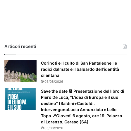
,
i
l
c
a
s
o
e
Articoli recenti
’
p
a
Corinoti e il culto di San Pantaleone: le
r
radici dalmate e il baluardo dell’identità
t
cilentana
i
05/08/2026
c
Save the date 📆 Presentazione del libro di
o
Piero De Luca, “L’idea di Europa e il suo
l
destino” (Baldini+Castoldi.
a
IntervengonoLucia Annunziata e Lello
r
Topo 📍Giovedì 6 agosto, ore 19, Palazzo
m
di Lorenzo, Ceraso (SA)
e
05/08/2026
n