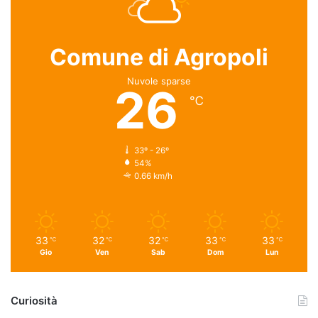
Comune di Agropoli
Nuvole sparse
26
℃
33º - 26º
54%
0.66 km/h
33
32
32
33
33
℃
℃
℃
℃
℃
Gio
Ven
Sab
Dom
Lun
Curiosità