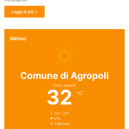
Leggi di più »
Meteo
Comune di Agropoli
Cielo sereno
32
℃
32º - 24º
61%
3.98 km/h