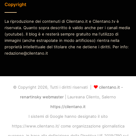
Copyright
La riproduzione dei contenuti di Cilentano.it e Cilentano.tv è
riservata. Quanto sopra descritto è valido anche per i canali media
(youtube). Il blog è e resterà sempre gratuito ma l'utilizzo di
immagini (anche estrapolate in modo artificioso) rientra nella
proprietà intellettuale del titolare che ne detiene i diritti. Per info:
redazione@cilentano.it
© Copyright 2026, Tutti i diritti riservati |
cilentano.it -
renartinsky webmaster
| Laureana Cilento, Salerno
https://cilentano.it
I sistemi di Google hanno designato il sito
https://www.cilentano.it/ come organizzazione giornalistica
europea, in base alla definizione della Direttiva UE 2019/790 sul