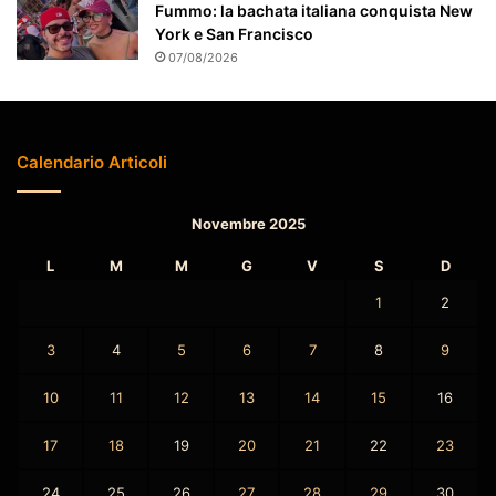
t
Fummo: la bachata italiana conquista New
o
York e San Francisco
07/08/2026
Calendario Articoli
Novembre 2025
L
M
M
G
V
S
D
1
2
3
4
5
6
7
8
9
10
11
12
13
14
15
16
17
18
19
20
21
22
23
24
25
26
27
28
29
30