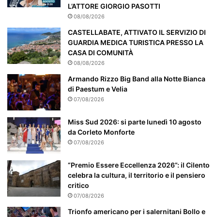
i
L’ATTORE GIORGIO PASOTTI
c
08/08/2026
o
CASTELLABATE, ATTIVATO IL SERVIZIO DI
l
GUARDIA MEDICA TURISTICA PRESSO LA
a
CASA DI COMUNITÀ
r
08/08/2026
m
e
Armando Rizzo Big Band alla Notte Bianca
n
di Paestum e Velia
t
07/08/2026
e
a
Miss Sud 2026: si parte lunedì 10 agosto
t
da Corleto Monforte
t
07/08/2026
e
n
“Premio Essere Eccellenza 2026”: il Cilento
z
celebra la cultura, il territorio e il pensiero
i
critico
o
07/08/2026
n
a
Trionfo americano per i salernitani Bollo e