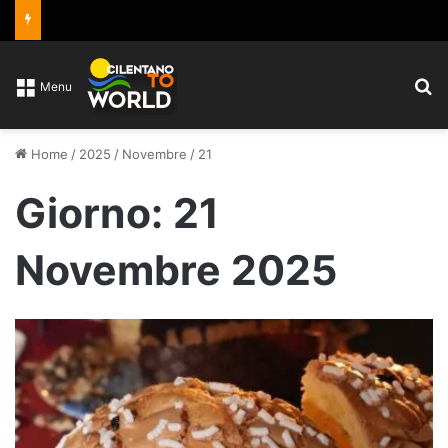
C
Menu
Home
/
2025
/
Novembre
/
21
Giorno:
21
Novembre 2025