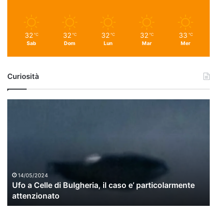
32
32
32
32
33
℃
℃
℃
℃
℃
Sab
Dom
Lun
Mar
Mer
Curiosità
U
f
o
a
C
e
l
l
14/05/2024
Ufo a Celle di Bulgheria, il caso e’ particolarmente
e
attenzionato
d
i
B