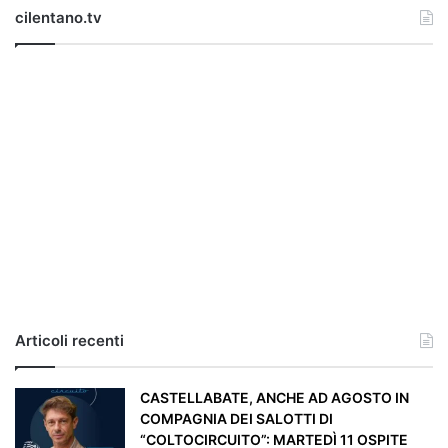
cilentano.tv
u
l
g
h
e
r
i
a
,
i
l
c
a
s
o
e
Articoli recenti
’
p
a
CASTELLABATE, ANCHE AD AGOSTO IN
r
COMPAGNIA DEI SALOTTI DI
t
“COLTOCIRCUITO”: MARTEDÌ 11 OSPITE