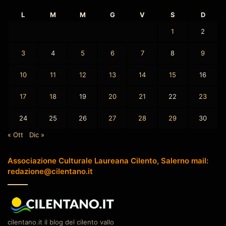
L
M
M
G
V
S
D
1
2
3
4
5
6
7
8
9
10
11
12
13
14
15
16
17
18
19
20
21
22
23
24
25
26
27
28
29
30
« Ott
Dic »
Associazione Culturale Laureana Cilento, Salerno mail:
redazione@cilentano.it
cilentano.it il blog del cilento vallo