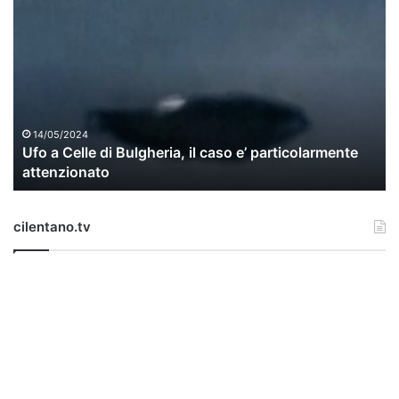
U
f
o
a
C
e
l
l
14/05/2024
Ufo a Celle di Bulgheria, il caso e’ particolarmente
e
attenzionato
d
i
B
cilentano.tv
u
l
g
h
e
r
i
a
,
i