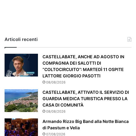
l
c
a
s
o
e
Articoli recenti
’
p
a
CASTELLABATE, ANCHE AD AGOSTO IN
r
COMPAGNIA DEI SALOTTI DI
t
“COLTOCIRCUITO”: MARTEDÌ 11 OSPITE
i
L’ATTORE GIORGIO PASOTTI
c
08/08/2026
o
CASTELLABATE, ATTIVATO IL SERVIZIO DI
l
GUARDIA MEDICA TURISTICA PRESSO LA
a
CASA DI COMUNITÀ
r
08/08/2026
m
e
Armando Rizzo Big Band alla Notte Bianca
n
di Paestum e Velia
t
07/08/2026