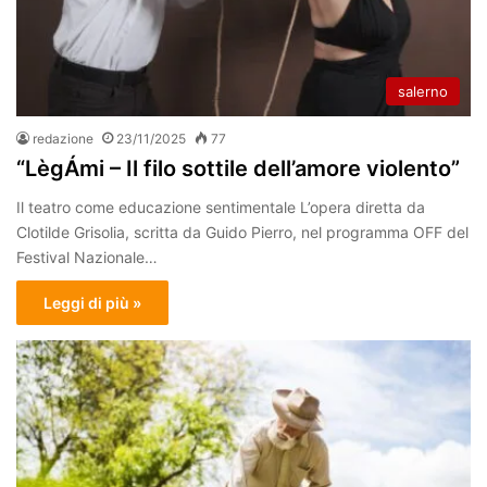
salerno
redazione
23/11/2025
77
“LègÁmi – Il filo sottile dell’amore violento”
Il teatro come educazione sentimentale L’opera diretta da
Clotilde Grisolia, scritta da Guido Pierro, nel programma OFF del
Festival Nazionale…
Leggi di più »