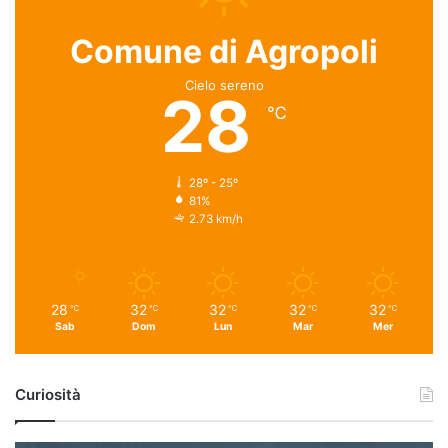
Comune di Agropoli
Cielo sereno
28
℃
28º - 25º
81%
2.73 km/h
28
32
32
32
32
℃
℃
℃
℃
℃
Sab
Dom
Lun
Mar
Mer
Curiosità