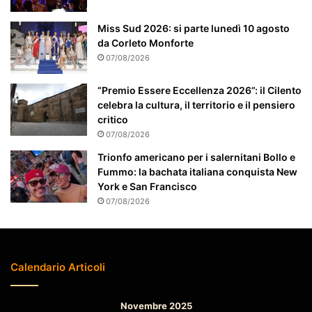
e
a
Miss Sud 2026: si parte lunedì 10 agosto
t
da Corleto Monforte
t
07/08/2026
e
n
“Premio Essere Eccellenza 2026”: il Cilento
z
celebra la cultura, il territorio e il pensiero
i
critico
o
07/08/2026
n
a
Trionfo americano per i salernitani Bollo e
t
Fummo: la bachata italiana conquista New
o
York e San Francisco
07/08/2026
Calendario Articoli
Novembre 2025