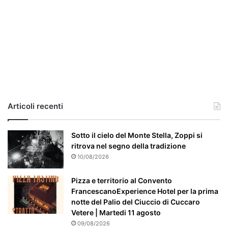
i
a
,
i
l
c
a
s
o
e
Articoli recenti
’
p
a
Sotto il cielo del Monte Stella, Zoppi si
r
ritrova nel segno della tradizione
t
10/08/2026
i
c
Pizza e territorio al Convento
o
FrancescanoExperience Hotel per la prima
l
notte del Palio del Ciuccio di Cuccaro
a
Vetere | Martedi 11 agosto
r
09/08/2026