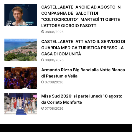
m
CASTELLABATE, ANCHE AD AGOSTO IN
e
COMPAGNIA DEI SALOTTI DI
n
“COLTOCIRCUITO”: MARTEDÌ 11 OSPITE
t
L’ATTORE GIORGIO PASOTTI
e
08/08/2026
a
t
CASTELLABATE, ATTIVATO IL SERVIZIO DI
t
GUARDIA MEDICA TURISTICA PRESSO LA
e
CASA DI COMUNITÀ
n
08/08/2026
z
Armando Rizzo Big Band alla Notte Bianca
i
di Paestum e Velia
o
n
07/08/2026
a
t
Miss Sud 2026: si parte lunedì 10 agosto
o
da Corleto Monforte
07/08/2026