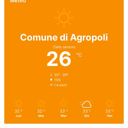
Meteo
Comune di Agropoli
Cielo sereno
26
℃
32º - 26º
75%
1.4 km/h
32
32
33
33
33
℃
℃
℃
℃
℃
Lun
Mar
Mer
Gio
Ven