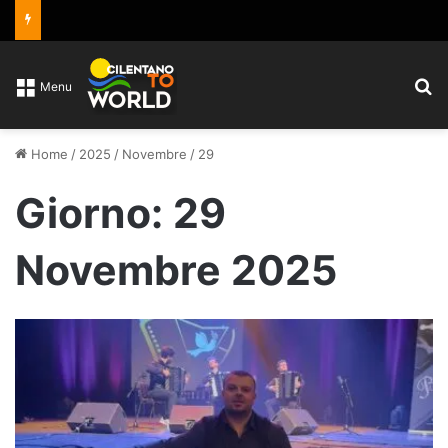
C
Menu
Home
/
2025
/
Novembre
/
29
Giorno:
29
Novembre 2025