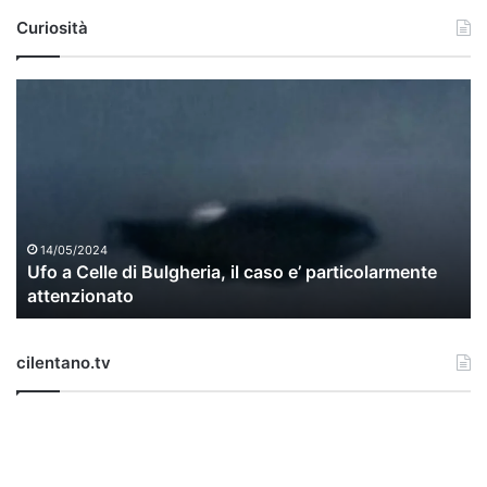
Curiosità
U
f
o
a
C
e
l
l
14/05/2024
Ufo a Celle di Bulgheria, il caso e’ particolarmente
e
attenzionato
d
i
B
cilentano.tv
u
l
g
h
e
r