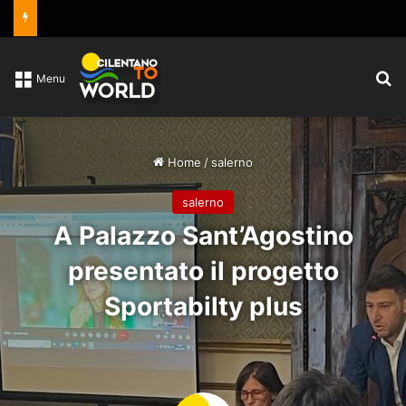
C
Menu
Home
/
salerno
salerno
A Palazzo Sant’Agostino
presentato il progetto
Sportabilty plus