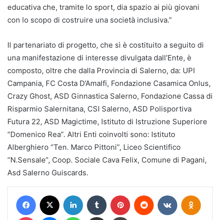
educativa che, tramite lo sport, dia spazio ai più giovani
con lo scopo di costruire una società inclusiva.”
Il partenariato di progetto, che sì è costituito a seguito di
una manifestazione di interesse divulgata dall’Ente, è
composto, oltre che dalla Provincia di Salerno, da: UPI
Campania, FC Costa D’Amalfi, Fondazione Casamica Onlus,
Crazy Ghost, ASD Ginnastica Salerno, Fondazione Cassa di
Risparmio Salernitana, CSI Salerno, ASD Polisportiva
Futura 22, ASD Magictime, Istituto di Istruzione Superiore
“Domenico Rea”. Altri Enti coinvolti sono: Istituto
Alberghiero “Ten. Marco Pittoni”, Liceo Scientifico
“N.Sensale”, Coop. Sociale Cava Felix, Comune di Pagani,
Asd Salerno Guiscards.
Facebook
X
LinkedIn
Tumblr
Pinterest
Reddit
VKontakte
Odnokl
Pocket
Messenger
WhatsApp
Condividi via mail
Stampa