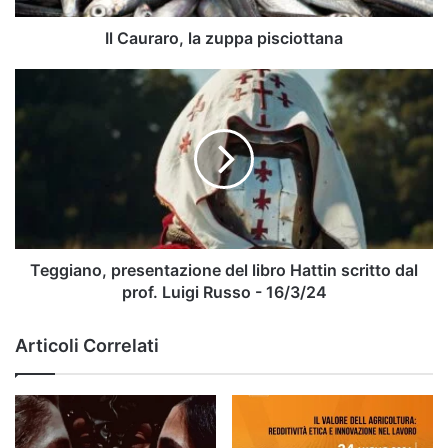
Il Cauraro, la zuppa pisciottana
Teggiano,
presentazione
del
libro
Hattin
scritto
dal
prof.
Luigi
Russo
Teggiano, presentazione del libro Hattin scritto dal
-
prof. Luigi Russo - 16/3/24
16/3/24
Articoli Correlati