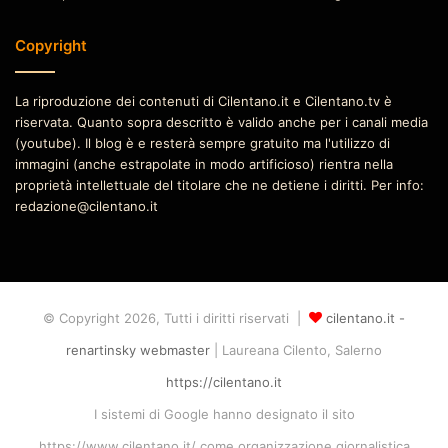
Copyright
La riproduzione dei contenuti di Cilentano.it e Cilentano.tv è
riservata. Quanto sopra descritto è valido anche per i canali media
(youtube). Il blog è e resterà sempre gratuito ma l'utilizzo di
immagini (anche estrapolate in modo artificioso) rientra nella
proprietà intellettuale del titolare che ne detiene i diritti. Per info:
redazione@cilentano.it
© Copyright 2026, Tutti i diritti riservati |
cilentano.it -
renartinsky webmaster
| Laureana Cilento, Salerno
https://cilentano.it
I sistemi di Google hanno designato il sito
https://www.cilentano.it/ come organizzazione giornalistica