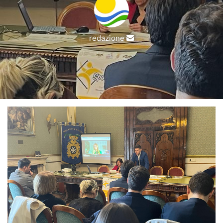
Invia
redazione
un'email