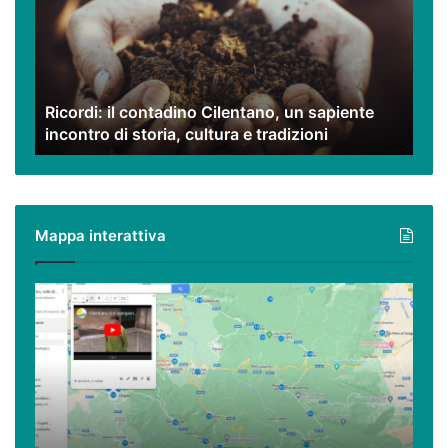
Cilentano,
un
sapiente
incontro
di
Ricordi: il contadino Cilentano, un sapiente
storia,
incontro di storia, cultura e tradizioni
cultura
e
tradizioni
Mappa interattiva
Cilento,
Vallo
di
Diano
ed
Alburni
(e
dintorni)