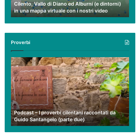
Cilento, Vallo di Diano ed Alburni (e dintorni)
in
in una mappa virtuale con i nostri video
una
mappa
virtuale
con
i
Proverbi
nostri
video
Podcast
–
I
proverbi
cilentani
raccontati
da
Guido
Podcast – I proverbi cilentani raccontati da
Santangelo
Guido Santangelo (parte due)
(parte
due)