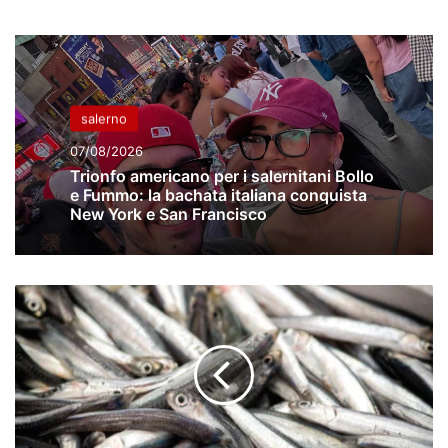
salerno
07/08/2026
Trionfo americano per i salernitani Bollo
e Fummo: la bachata italiana conquista
New York e San Francisco
Il
Cauraro,
la
zuppa
pisciottana