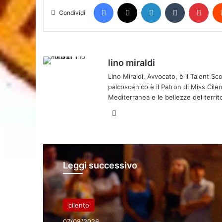
Facebook
X
LinkedIn
Tumblr
Pint
Condividi
lino miraldi
Lino Miraldi, Avvocato, è il Talent S
palcoscenico è il Patron di Miss Cil
Mediterranea e le bellezze del territo
Website
Leggi successivo
cilento
07/08/2026