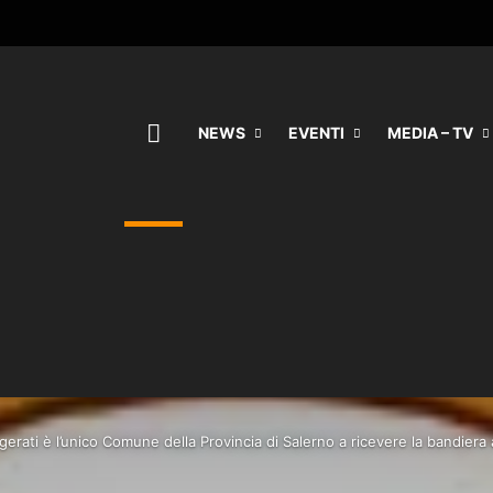
HOME
NEWS
EVENTI
MEDIA – TV
gerati è l’unico Comune della Provincia di Salerno a ricevere la bandier