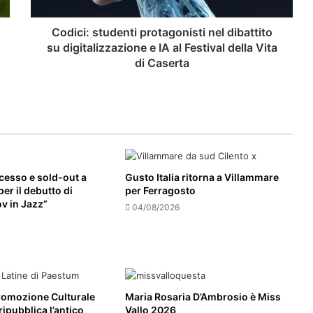
e
promozione turistica
IA al
Festival
Codici: studenti protagonisti nel dibattito
della
su digitalizzazione e IA al Festival della Vita
Vita
di Caserta
di
Caserta
cesso e sold-out a
Gusto Italia ritorna a Villammare
er il debutto di
per Ferragosto
v in Jazz”
04/08/2026
Promozione Culturale
Maria Rosaria D’Ambrosio è Miss
 ripubblica l’antico
Vallo 2026