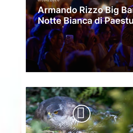
Armando Rizzo Big Ban
Notte Bianca di Paest
Velia
Fauna
del
Cilento:
lo
sparviero