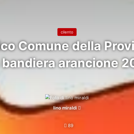
cilento
nico Comune della Provi
a bandiera arancione 
Invia
lino miraldi
un'email
89