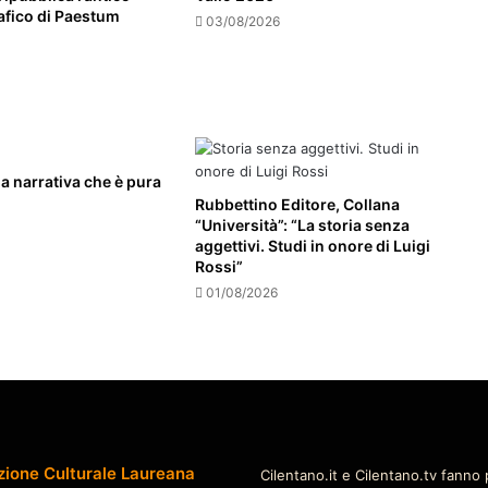
afico di Paestum
03/08/2026
a narrativa che è pura
Rubbettino Editore, Collana
“Università”: “La storia senza
aggettivi. Studi in onore di Luigi
Rossi”
01/08/2026
zione Culturale Laureana
Cilentano.it e Cilentano.tv fanno 