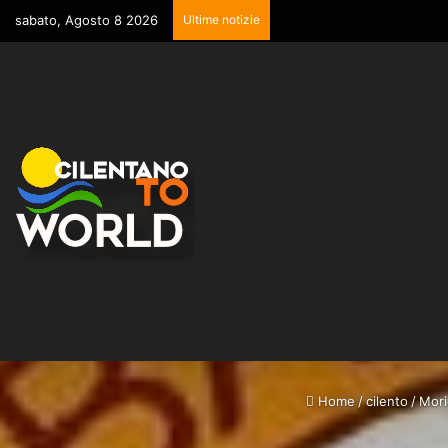
sabato, Agosto 8 2026
Ultime notizie
Home
/
cilento
/
Mori