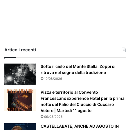
,
i
l
c
a
s
o
e
Articoli recenti
’
p
a
Sotto il cielo del Monte Stella, Zoppi si
r
ritrova nel segno della tradizione
t
10/08/2026
i
c
Pizza e territorio al Convento
o
FrancescanoExperience Hotel per la prima
l
notte del Palio del Ciuccio di Cuccaro
a
Vetere | Martedi 11 agosto
r
09/08/2026
m
CASTELLABATE, ANCHE AD AGOSTO IN
e