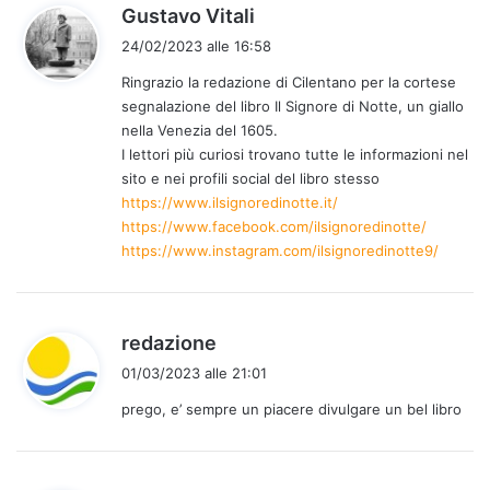
h
Gustavo Vitali
a
24/02/2023 alle 16:58
d
Ringrazio la redazione di Cilentano per la cortese
e
segnalazione del libro Il Signore di Notte, un giallo
t
nella Venezia del 1605.
t
I lettori più curiosi trovano tutte le informazioni nel
o
sito e nei profili social del libro stesso
:
https://www.ilsignoredinotte.it/
https://www.facebook.com/ilsignoredinotte/
https://www.instagram.com/ilsignoredinotte9/
h
redazione
a
01/03/2023 alle 21:01
d
prego, e’ sempre un piacere divulgare un bel libro
e
t
t
o