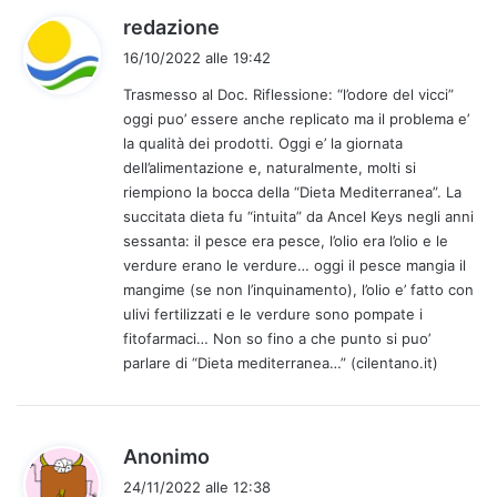
h
redazione
a
16/10/2022 alle 19:42
d
Trasmesso al Doc. Riflessione: “l’odore del vicci”
e
oggi puo’ essere anche replicato ma il problema e’
t
la qualità dei prodotti. Oggi e’ la giornata
t
dell’alimentazione e, naturalmente, molti si
o
riempiono la bocca della “Dieta Mediterranea”. La
:
succitata dieta fu “intuita” da Ancel Keys negli anni
sessanta: il pesce era pesce, l’olio era l’olio e le
verdure erano le verdure… oggi il pesce mangia il
mangime (se non l’inquinamento), l’olio e’ fatto con
ulivi fertilizzati e le verdure sono pompate i
fitofarmaci… Non so fino a che punto si puo’
parlare di “Dieta mediterranea…” (cilentano.it)
h
Anonimo
a
24/11/2022 alle 12:38