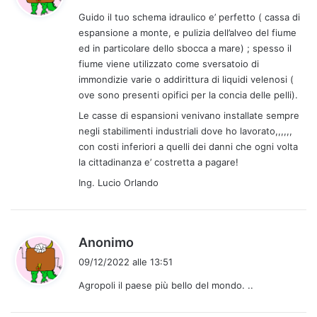
d
Guido il tuo schema idraulico e’ perfetto ( cassa di
e
espansione a monte, e pulizia dell’alveo del fiume
t
ed in particolare dello sbocca a mare) ; spesso il
t
fiume viene utilizzato come sversatoio di
o
immondizie varie o addirittura di liquidi velenosi (
:
ove sono presenti opifici per la concia delle pelli).
Le casse di espansioni venivano installate sempre
negli stabilimenti industriali dove ho lavorato,,,,,,
con costi inferiori a quelli dei danni che ogni volta
la cittadinanza e’ costretta a pagare!
Ing. Lucio Orlando
h
Anonimo
a
09/12/2022 alle 13:51
d
Agropoli il paese più bello del mondo. ..
e
t