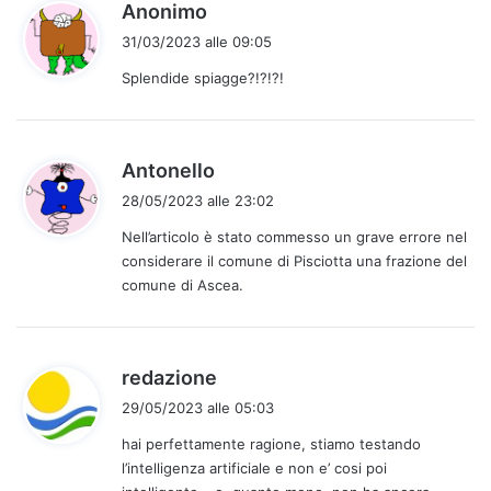
h
Anonimo
:
a
31/03/2023 alle 09:05
d
Splendide spiagge?!?!?!
e
t
t
o
h
Antonello
:
a
28/05/2023 alle 23:02
d
Nell’articolo è stato commesso un grave errore nel
e
considerare il comune di Pisciotta una frazione del
t
comune di Ascea.
t
o
:
h
redazione
a
29/05/2023 alle 05:03
d
hai perfettamente ragione, stiamo testando
e
l’intelligenza artificiale e non e’ cosi poi
t