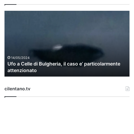
U
f
o
a
C
e
l
l
14/05/2024
Ufo a Celle di Bulgheria, il caso e’ particolarmente
e
attenzionato
d
i
B
cilentano.tv
u
l
g
h
e
r
i
a