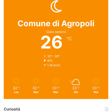
Comune di Agropoli
Cielo sereno
26
℃
32º - 26º
81%
1.36 km/h
32
32
33
33
33
℃
℃
℃
℃
℃
Lun
Mar
Mer
Gio
Ven
Curiosità