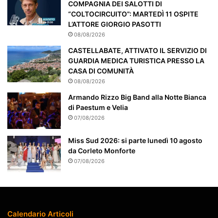
COMPAGNIA DEI SALOTTI DI
n
“COLTOCIRCUITO”: MARTEDÌ 11 OSPITE
t
L’ATTORE GIORGIO PASOTTI
e
08/08/2026
a
t
CASTELLABATE, ATTIVATO IL SERVIZIO DI
t
GUARDIA MEDICA TURISTICA PRESSO LA
e
CASA DI COMUNITÀ
n
08/08/2026
z
Armando Rizzo Big Band alla Notte Bianca
i
di Paestum e Velia
o
n
07/08/2026
a
t
Miss Sud 2026: si parte lunedì 10 agosto
o
da Corleto Monforte
07/08/2026
Calendario Articoli