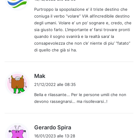
d
Purtroppo la spopolazione e’ il triste destino che
e
coniuga il verbo “volare” VIA all’incredibile destino
t
degli umani. Volare e’ un po’ sognare e, credo, che
t
sia giusto farlo. L’importante e’ farsi trovare pronti
o
quando il sogno svanirà e la realtà sara’ la
:
consapevolezza che non c’e’ niente di piu’ “fatato”
di quello che già si ha.
h
Mak
a
21/12/2022 alle 08:35
d
Bella e rilassante… Per le persone umili che non
e
devono rassegnarsi… ma risollevarsi..!
t
t
o
:
h
Gerardo Spira
a
16/01/2023 alle 13:28