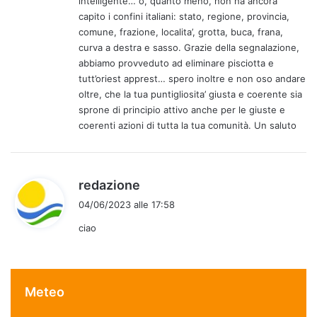
intelligente… o, quanto meno, non ha ancora
t
capito i confini italiani: stato, regione, provincia,
o
comune, frazione, localita’, grotta, buca, frana,
:
curva a destra e sasso. Grazie della segnalazione,
abbiamo provveduto ad eliminare pisciotta e
tutt’oriest apprest… spero inoltre e non oso andare
oltre, che la tua puntigliosita’ giusta e coerente sia
sprone di principio attivo anche per le giuste e
coerenti azioni di tutta la tua comunità. Un saluto
h
redazione
a
04/06/2023 alle 17:58
d
ciao
e
t
t
o
Meteo
: