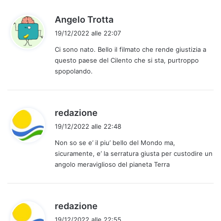
t
o
h
Angelo Trotta
:
a
19/12/2022 alle 22:07
d
Ci sono nato. Bello il filmato che rende giustizia a
e
questo paese del Cilento che si sta, purtroppo
t
spopolando.
t
o
:
h
redazione
a
19/12/2022 alle 22:48
d
Non so se e’ il piu’ bello del Mondo ma,
e
sicuramente, e’ la serratura giusta per custodire un
t
angolo meraviglioso del pianeta Terra
t
o
:
h
redazione
a
19/12/2022 alle 22:55