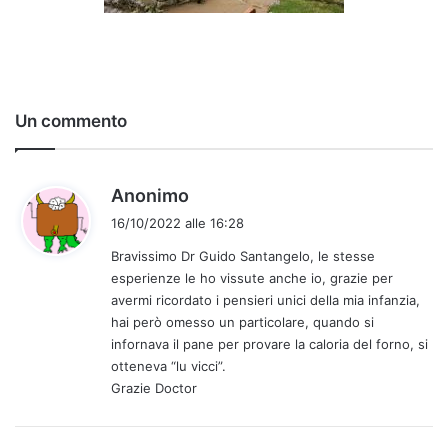
Un commento
h
Anonimo
a
16/10/2022 alle 16:28
d
Bravissimo Dr Guido Santangelo, le stesse
e
esperienze le ho vissute anche io, grazie per
t
avermi ricordato i pensieri unici della mia infanzia,
t
hai però omesso un particolare, quando si
o
infornava il pane per provare la caloria del forno, si
:
otteneva “lu vicci”.
Grazie Doctor