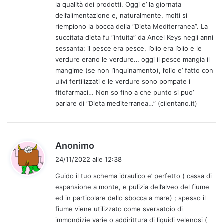
la qualità dei prodotti. Oggi e’ la giornata
t
dell’alimentazione e, naturalmente, molti si
o
riempiono la bocca della “Dieta Mediterranea”. La
:
succitata dieta fu “intuita” da Ancel Keys negli anni
sessanta: il pesce era pesce, l’olio era l’olio e le
verdure erano le verdure… oggi il pesce mangia il
mangime (se non l’inquinamento), l’olio e’ fatto con
ulivi fertilizzati e le verdure sono pompate i
fitofarmaci… Non so fino a che punto si puo’
parlare di “Dieta mediterranea…” (cilentano.it)
h
Anonimo
a
24/11/2022 alle 12:38
d
Guido il tuo schema idraulico e’ perfetto ( cassa di
e
espansione a monte, e pulizia dell’alveo del fiume
t
ed in particolare dello sbocca a mare) ; spesso il
t
fiume viene utilizzato come sversatoio di
o
immondizie varie o addirittura di liquidi velenosi (