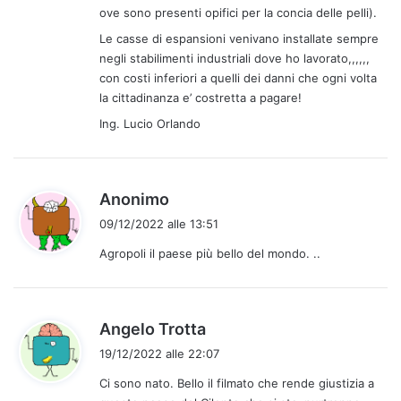
:
ove sono presenti opifici per la concia delle pelli).
Le casse di espansioni venivano installate sempre
negli stabilimenti industriali dove ho lavorato,,,,,,
con costi inferiori a quelli dei danni che ogni volta
la cittadinanza e’ costretta a pagare!
Ing. Lucio Orlando
h
Anonimo
a
09/12/2022 alle 13:51
d
Agropoli il paese più bello del mondo. ..
e
t
t
o
h
Angelo Trotta
:
a
19/12/2022 alle 22:07
d
Ci sono nato. Bello il filmato che rende giustizia a
e