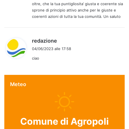
oltre, che la tua puntigliosita’ giusta e coerente sia
sprone di principio attivo anche per le giuste e
coerenti azioni di tutta la tua comunità. Un saluto
h
redazione
a
04/06/2023 alle 17:58
d
ciao
e
t
t
o
Meteo
:
Comune di Agropoli