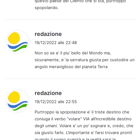
questo paese del Cilento che si sta, purtroppo
t
spopolando.
t
o
:
h
redazione
a
19/12/2022 alle 22:48
d
Non so se e’ il piu’ bello del Mondo ma,
e
sicuramente, e’ la serratura giusta per custodire un
t
angolo meraviglioso del pianeta Terra
t
o
:
h
redazione
a
19/12/2022 alle 22:55
d
Purtroppo la spopolazione e’ il triste destino che
e
coniuga il verbo “volare” VIA all’incredibile destino
t
degli umani. Volare e’ un po’ sognare e, credo, che
t
sia giusto farlo. L’importante e’ farsi trovare pronti
o
quando il sogno svanirà e la realtà sara’ la