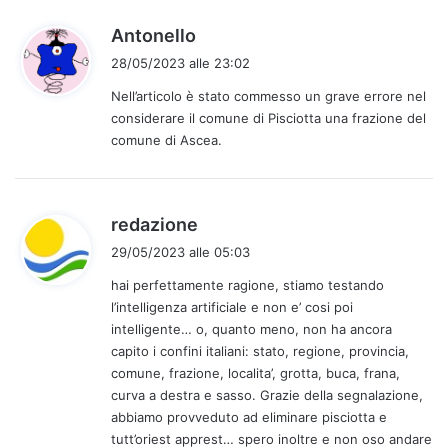
t
o
h
Antonello
:
a
28/05/2023 alle 23:02
d
Nell’articolo è stato commesso un grave errore nel
e
considerare il comune di Pisciotta una frazione del
t
comune di Ascea.
t
o
:
h
redazione
a
29/05/2023 alle 05:03
d
hai perfettamente ragione, stiamo testando
e
l’intelligenza artificiale e non e’ cosi poi
t
intelligente… o, quanto meno, non ha ancora
t
capito i confini italiani: stato, regione, provincia,
o
comune, frazione, localita’, grotta, buca, frana,
:
curva a destra e sasso. Grazie della segnalazione,
abbiamo provveduto ad eliminare pisciotta e
tutt’oriest apprest… spero inoltre e non oso andare