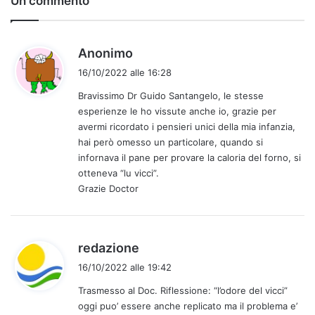
Un commento
h
Anonimo
a
16/10/2022 alle 16:28
d
Bravissimo Dr Guido Santangelo, le stesse
e
esperienze le ho vissute anche io, grazie per
t
avermi ricordato i pensieri unici della mia infanzia,
t
hai però omesso un particolare, quando si
o
infornava il pane per provare la caloria del forno, si
:
otteneva “lu vicci”.
Grazie Doctor
h
redazione
a
16/10/2022 alle 19:42
d
Trasmesso al Doc. Riflessione: “l’odore del vicci”
e
oggi puo’ essere anche replicato ma il problema e’
t