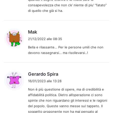
:
consapevolezza che non c’e’ niente di piu’ “fatato”
di quello che già si ha.
h
Mak
a
21/12/2022 alle 08:35
d
Bella e rilassante… Per le persone umili che non
e
devono rassegnarsi… ma risollevarsi..!
t
t
o
:
h
Gerardo Spira
a
16/01/2023 alle 13:28
d
Non è più questione di opere, ma di credibilità e
e
affidabilità politica. Dietro all’operazione ci sono
t
spinte che non riguardano gli interessi e le ragioni
t
del popolo. Queste vanno messe sul tappeto. Il
o
soggetto proponente non ha mai pensato al