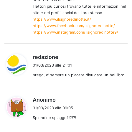
t
I lettori più curiosi trovano tutte le informazioni nel
o
sito e nei profili social del libro stesso
:
https://www.ilsignoredinotte.it/
https://www.facebook.com/ilsignoredinotte/
https://www.instagram.com/ilsignoredinotte9/
h
redazione
a
01/03/2023 alle 21:01
d
prego, e’ sempre un piacere divulgare un bel libro
e
t
t
o
h
Anonimo
:
a
31/03/2023 alle 09:05
d
Splendide spiagge?!?!?!
e
t