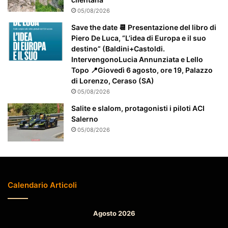
e
05/08/2026
n
Save the date 📆 Presentazione del libro di
z
Piero De Luca, “L’idea di Europa e il suo
i
destino” (Baldini+Castoldi.
o
IntervengonoLucia Annunziata e Lello
n
Topo 📍Giovedì 6 agosto, ore 19, Palazzo
a
di Lorenzo, Ceraso (SA)
t
05/08/2026
o
Salite e slalom, protagonisti i piloti ACI
Salerno
05/08/2026
Calendario Articoli
Agosto 2026