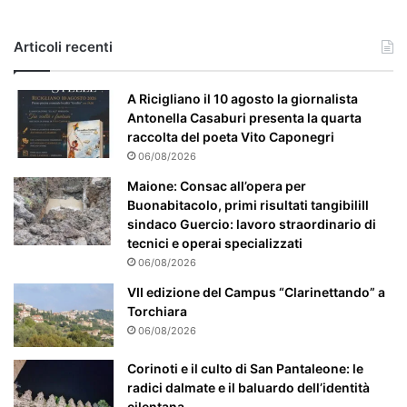
s
o
e
Articoli recenti
’
p
a
A Ricigliano il 10 agosto la giornalista
r
Antonella Casaburi presenta la quarta
t
raccolta del poeta Vito Caponegri
i
06/08/2026
c
Maione: Consac all’opera per
o
Buonabitacolo, primi risultati tangibiliIl
l
sindaco Guercio: lavoro straordinario di
a
tecnici e operai specializzati
r
06/08/2026
m
e
VII edizione del Campus “Clarinettando” a
n
Torchiara
t
06/08/2026
e
a
Corinoti e il culto di San Pantaleone: le
t
radici dalmate e il baluardo dell’identità
t
cilentana