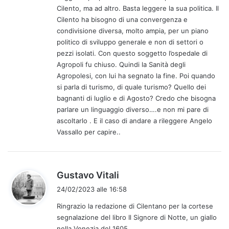
:
Cilento, ma ad altro. Basta leggere la sua politica. Il
Cilento ha bisogno di una convergenza e
condivisione diversa, molto ampia, per un piano
politico di sviluppo generale e non di settori o
pezzi isolati. Con questo soggetto l’ospedale di
Agropoli fu chiuso. Quindi la Sanità degli
Agropolesi, con lui ha segnato la fine. Poi quando
si parla di turismo, di quale turismo? Quello dei
bagnanti di luglio e di Agosto? Credo che bisogna
parlare un linguaggio diverso….e non mi pare di
ascoltarlo . E il caso di andare a rileggere Angelo
Vassallo per capire..
h
Gustavo Vitali
a
24/02/2023 alle 16:58
d
Ringrazio la redazione di Cilentano per la cortese
e
segnalazione del libro Il Signore di Notte, un giallo
t
nella Venezia del 1605.