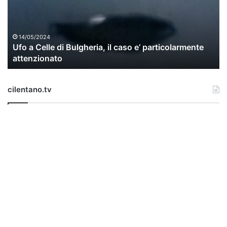
C
e
l
l
14/05/2024
Ufo a Celle di Bulgheria, il caso e’ particolarmente
e
attenzionato
d
i
B
cilentano.tv
u
l
g
h
e
r
i
a
,
i
l
c
a