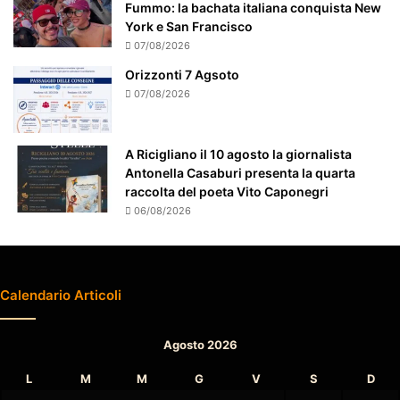
a
Fummo: la bachata italiana conquista New
t
York e San Francisco
t
07/08/2026
e
Orizzonti 7 Agsoto
n
07/08/2026
z
i
o
A Ricigliano il 10 agosto la giornalista
n
Antonella Casaburi presenta la quarta
a
raccolta del poeta Vito Caponegri
t
06/08/2026
o
Calendario Articoli
Agosto 2026
L
M
M
G
V
S
D