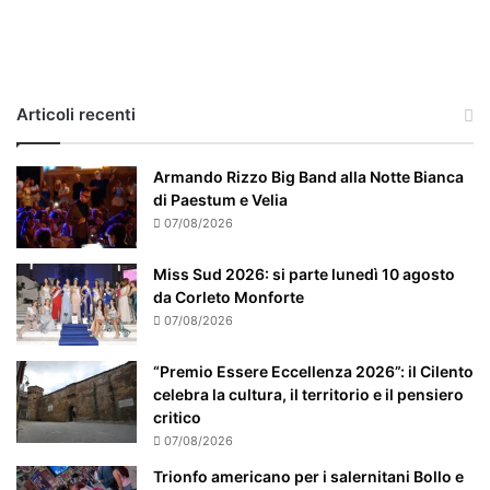
c
a
s
o
e
Articoli recenti
’
p
a
Armando Rizzo Big Band alla Notte Bianca
r
di Paestum e Velia
t
07/08/2026
i
c
Miss Sud 2026: si parte lunedì 10 agosto
o
da Corleto Monforte
l
07/08/2026
a
r
“Premio Essere Eccellenza 2026”: il Cilento
m
celebra la cultura, il territorio e il pensiero
e
critico
n
07/08/2026
t
e
Trionfo americano per i salernitani Bollo e