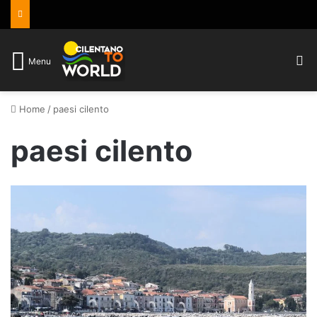
C
Menu
Home
/
paesi cilento
paesi cilento