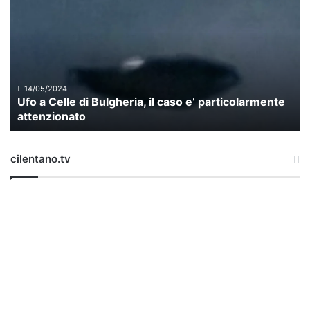
o
a
C
e
l
l
14/05/2024
Ufo a Celle di Bulgheria, il caso e’ particolarmente
e
attenzionato
d
i
B
cilentano.tv
u
l
g
h
e
r
i
a
,
i
l