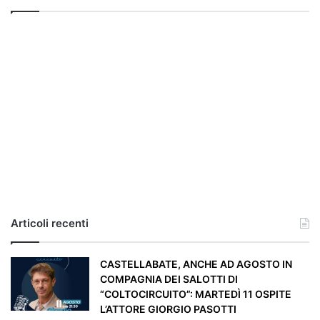
l
g
h
e
r
i
a
,
i
l
c
a
s
o
e
Articoli recenti
’
p
a
CASTELLABATE, ANCHE AD AGOSTO IN
r
COMPAGNIA DEI SALOTTI DI
t
“COLTOCIRCUITO”: MARTEDÌ 11 OSPITE
i
L’ATTORE GIORGIO PASOTTI