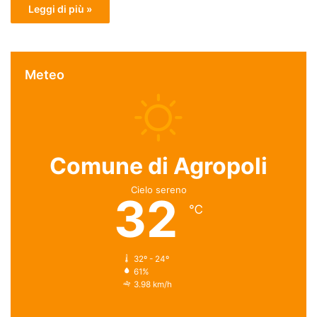
Leggi di più »
Meteo
Comune di Agropoli
Cielo sereno
32
℃
32º - 24º
61%
3.98 km/h