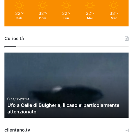
32
32
32
32
33
℃
℃
℃
℃
℃
Sab
Dom
Lun
Mar
Mer
Curiosità
U
f
o
a
C
e
l
l
14/05/2024
Ufo a Celle di Bulgheria, il caso e’ particolarmente
e
attenzionato
d
i
B
cilentano.tv
u