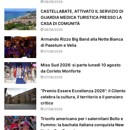
c
08/08/2026
o
CASTELLABATE, ATTIVATO IL SERVIZIO DI
l
GUARDIA MEDICA TURISTICA PRESSO LA
a
CASA DI COMUNITÀ
r
08/08/2026
m
e
Armando Rizzo Big Band alla Notte Bianca
n
di Paestum e Velia
t
07/08/2026
e
a
Miss Sud 2026: si parte lunedì 10 agosto
t
da Corleto Monforte
t
07/08/2026
e
n
“Premio Essere Eccellenza 2026”: il Cilento
z
celebra la cultura, il territorio e il pensiero
i
critico
o
07/08/2026
n
a
Trionfo americano per i salernitani Bollo e
t
Fummo: la bachata italiana conquista New
o