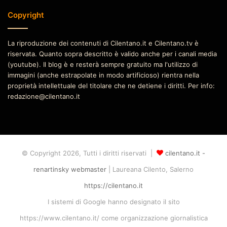
Copyright
La riproduzione dei contenuti di Cilentano.it e Cilentano.tv è
riservata. Quanto sopra descritto è valido anche per i canali media
(youtube). Il blog è e resterà sempre gratuito ma l'utilizzo di
immagini (anche estrapolate in modo artificioso) rientra nella
proprietà intellettuale del titolare che ne detiene i diritti. Per info:
redazione@cilentano.it
© Copyright 2026, Tutti i diritti riservati |
cilentano.it -
renartinsky webmaster
| Laureana Cilento, Salerno
https://cilentano.it
I sistemi di Google hanno designato il sito
https://www.cilentano.it/ come organizzazione giornalistica