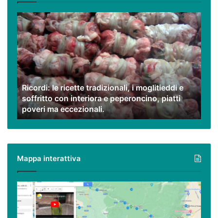
Ricordi:
le
ricette
tradizionali,
i
moglitieddi
e
Ricordi: le ricette tradizionali, i moglitieddi e
soffritto
soffritto con interiora e peperoncino, piatti
con
poveri ma eccezionali.
interiora
e
peperoncino,
piatti
poveri
Mappa interattiva
ma
eccezionali.
Cilento,
Vallo
di
Diano