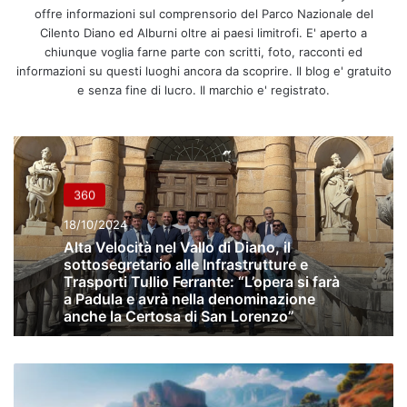
offre informazioni sul comprensorio del Parco Nazionale del
Cilento Diano ed Alburni oltre ai paesi limitrofi. E' aperto a
chiunque voglia farne parte con scritti, foto, racconti ed
informazioni su questi luoghi ancora da scoprire. Il blog e' gratuito
e senza fine di lucro. Il marchio e' registrato.
360
18/10/2024
Alta Velocità nel Vallo di Diano, il
sottosegretario alle Infrastrutture e
Trasporti Tullio Ferrante: “L’opera si farà
a Padula e avrà nella denominazione
anche la Certosa di San Lorenzo”
Alta
velocità