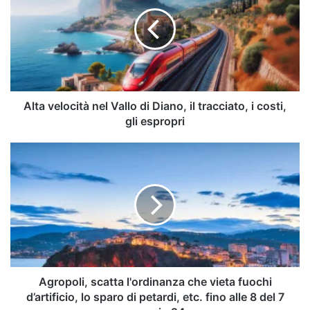
nel
Vallo
di
Diano,
il
tracciato,
i
costi,
Alta velocità nel Vallo di Diano, il tracciato, i costi,
gli
gli espropri
espropri
Agropoli,
scatta
l'ordinanza
che
vieta
fuochi
d’artificio,
lo
sparo
di
Agropoli, scatta l'ordinanza che vieta fuochi
petardi,
d’artificio, lo sparo di petardi, etc. fino alle 8 del 7
etc.