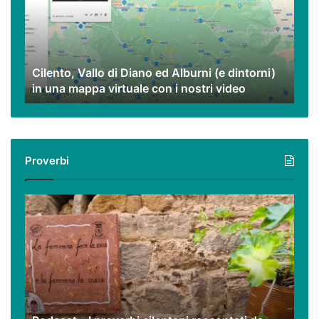
ed
Alburni
(e
dintorni)
Cilento, Vallo di Diano ed Alburni (e dintorni)
in
in una mappa virtuale con i nostri video
una
mappa
virtuale
con
i
Proverbi
nostri
video
Podcast
–
I
proverbi
cilentani
raccontati
da
Guido