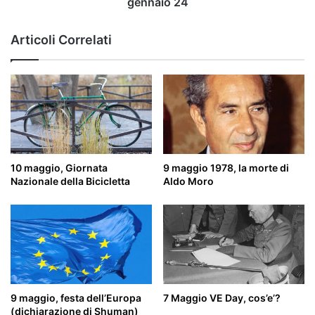
gennaio 24
fino
alle
Articoli Correlati
8
del
7
gennaio
24
10 maggio, Giornata
9 maggio 1978, la morte di
Nazionale della Bicicletta
Aldo Moro
9 maggio, festa dell’Europa
7 Maggio VE Day, cos’e’?
(dichiarazione di Shuman)