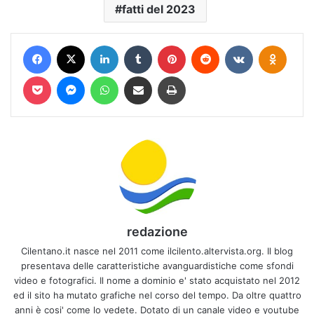
fatti del 2023
Facebook
X
LinkedIn
Tumblr
Pinterest
Reddit
VKontakte
Odnokl
Pocket
Messenger
WhatsApp
Condividi via mail
Stampa
redazione
Cilentano.it nasce nel 2011 come ilcilento.altervista.org. Il blog
presentava delle caratteristiche avanguardistiche come sfondi
video e fotografici. Il nome a dominio e' stato acquistato nel 2012
ed il sito ha mutato grafiche nel corso del tempo. Da oltre quattro
anni è cosi' come lo vedete. Dotato di un canale video e youtube