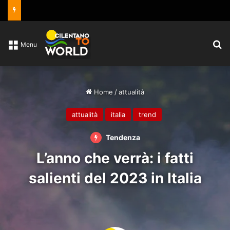
C
Menu
Home
/
attualità
attualità
italia
trend
Tendenza
L’anno che verrà: i fatti
salienti del 2023 in Italia