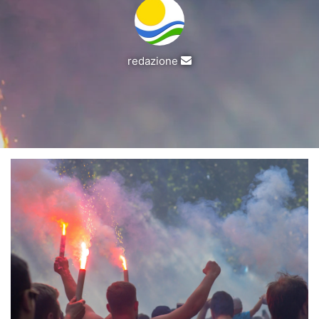
Invia
redazione
un'email