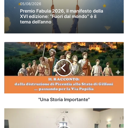
05/08/2026
Premio Fabula 2026, il manifesto della
XVI edizione: “Fuori dal mondo” è il
tema dell’anno
"Una
Storia
Importante"
"Una Storia Importante"
"La
Giusta
Strada”