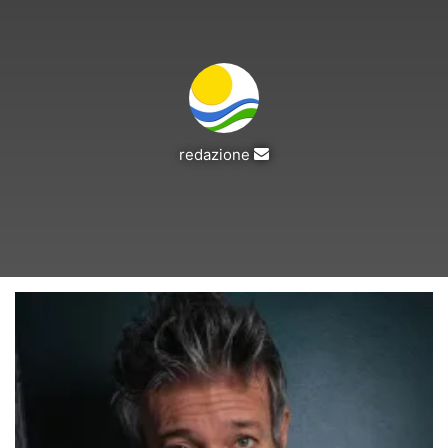
Invia
redazione
un'email