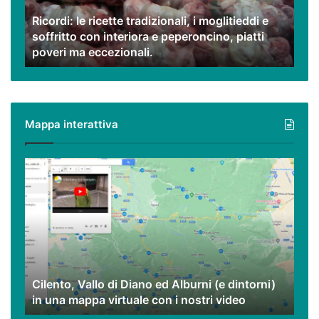
e
Ricordi: le ricette tradizionali, i moglitieddi e
soffritto
soffritto con interiora e peperoncino, piatti
con
poveri ma eccezionali.
interiora
e
peperoncino,
piatti
poveri
Mappa interattiva
ma
eccezionali.
Cilento,
Vallo
di
Diano
ed
Alburni
(e
dintorni)
Cilento, Vallo di Diano ed Alburni (e dintorni)
in
in una mappa virtuale con i nostri video
una
mappa