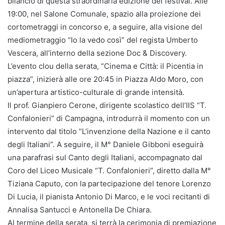
bilancio di questa straordinaria edizione del festival. Alle
19:00, nel Salone Comunale, spazio alla proiezione dei
cortometraggi in concorso e, a seguire, alla visione del
mediometraggio “Io la vedo così” del regista Umberto
Vescera, all’interno della sezione Doc & Discovery.
L’evento clou della serata, “Cinema e Città: il Picentia in
piazza”, inizierà alle ore 20:45 in Piazza Aldo Moro, con
un’apertura artistico-culturale di grande intensità.
Il prof. Gianpiero Cerone, dirigente scolastico dell’IIS “T.
Confalonieri” di Campagna, introdurrà il momento con un
intervento dal titolo “L’invenzione della Nazione e il canto
degli Italiani”. A seguire, il M° Daniele Gibboni eseguirà
una parafrasi sul Canto degli Italiani, accompagnato dal
Coro del Liceo Musicale “T. Confalonieri”, diretto dalla M°
Tiziana Caputo, con la partecipazione del tenore Lorenzo
Di Lucia, il pianista Antonio Di Marco, e le voci recitanti di
Annalisa Santucci e Antonella De Chiara.
Al termine della serata, si terrà la cerimonia di premiazione