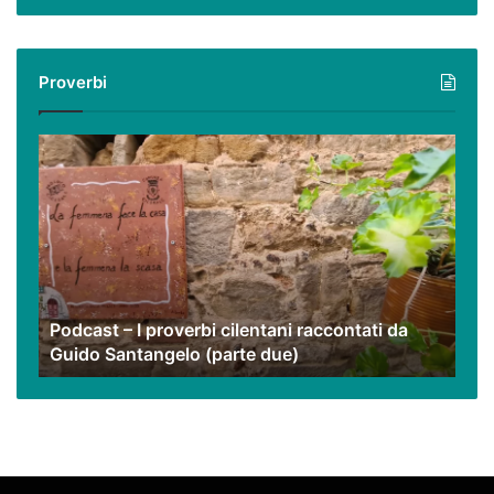
virtuale
con
i
Proverbi
nostri
video
Podcast
–
I
proverbi
cilentani
raccontati
da
Guido
Podcast – I proverbi cilentani raccontati da
Santangelo
Guido Santangelo (parte due)
(parte
due)