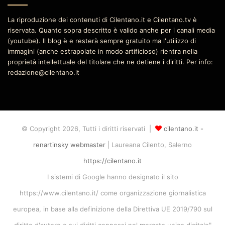
La riproduzione dei contenuti di Cilentano.it e Cilentano.tv è
riservata. Quanto sopra descritto è valido anche per i canali media
(youtube). Il blog è e resterà sempre gratuito ma l'utilizzo di
immagini (anche estrapolate in modo artificioso) rientra nella
proprietà intellettuale del titolare che ne detiene i diritti. Per info:
redazione@cilentano.it
© Copyright 2026, Tutti i diritti riservati |
cilentano.it -
renartinsky webmaster
| Laureana Cilento, Salerno
https://cilentano.it
I sistemi di Google hanno designato il sito
https://www.cilentano.it/ come organizzazione giornalistica
europea, in base alla definizione della Direttiva UE 2019/790 sul