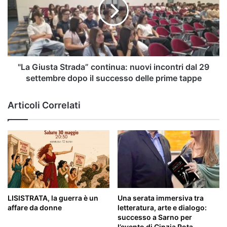
continua:
nuovi
incontri
dal
29
settembre
dopo
"La Giusta Strada” continua: nuovi incontri dal 29
il
settembre dopo il successo delle prime tappe
successo
delle
Articoli Correlati
prime
tappe
LISISTRATA, la guerra è un
Una serata immersiva tra
affare da donne
letteratura, arte e dialogo:
successo a Sarno per
l’evento di Cinzia Rota